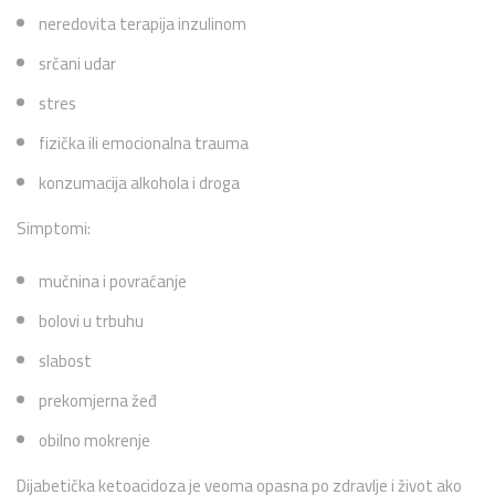
neredovita terapija inzulinom
srčani udar
stres
fizička ili emocionalna trauma
konzumacija alkohola i droga
Simptomi:
mučnina i povraćanje
bolovi u trbuhu
slabost
prekomjerna žeđ
obilno mokrenje
Dijabetička ketoacidoza je veoma opasna po zdravlje i život ako