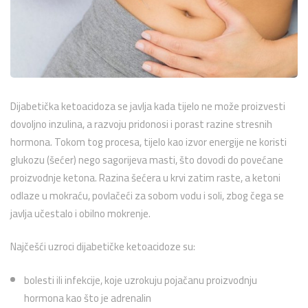
Dijabetička ketoacidoza se javlja kada tijelo ne može proizvesti
dovoljno inzulina, a razvoju pridonosi i porast razine stresnih
hormona. Tokom tog procesa, tijelo kao izvor energije ne koristi
glukozu (šećer) nego sagorijeva masti, što dovodi do povećane
proizvodnje ketona. Razina šećera u krvi zatim raste, a ketoni
odlaze u mokraću, povlačeći za sobom vodu i soli, zbog čega se
javlja učestalo i obilno mokrenje.
Najčešći uzroci dijabetičke ketoacidoze su:
bolesti ili infekcije, koje uzrokuju pojačanu proizvodnju
hormona kao što je adrenalin