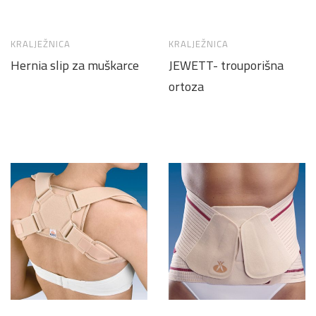
KRALJEŽNICA
KRALJEŽNICA
Hernia slip za muškarce
JEWETT- trouporišna
ortoza