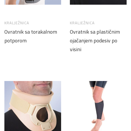
KRALJEŽNICA
KRALJEŽNICA
Ovratnik sa torakalnom
Ovratnik sa plastičnim
potporom
ojačanjem podesiv po
visini