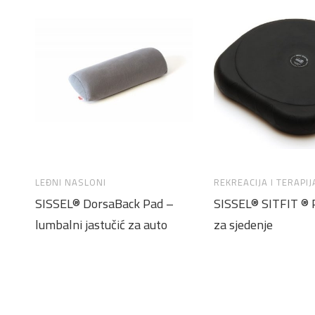
LEĐNI NASLONI
REKREACIJA I TERAPIJ
SISSEL® DorsaBack Pad –
SISSEL® SITFIT ® P
lumbalni jastučić za auto
za sjedenje