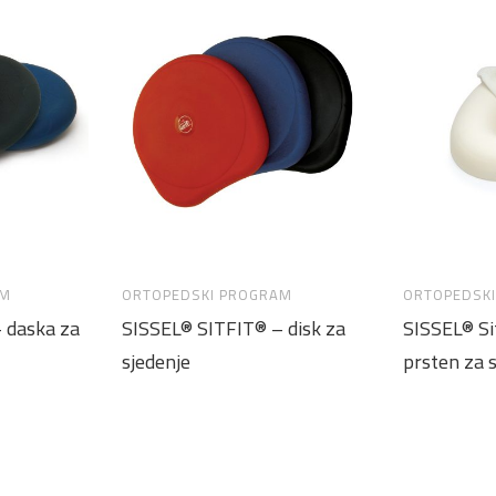
AM
ORTOPEDSKI PROGRAM
ORTOPEDSK
 daska za
SISSEL® SITFIT® – disk za
SISSEL® Si
sjedenje
prsten za 