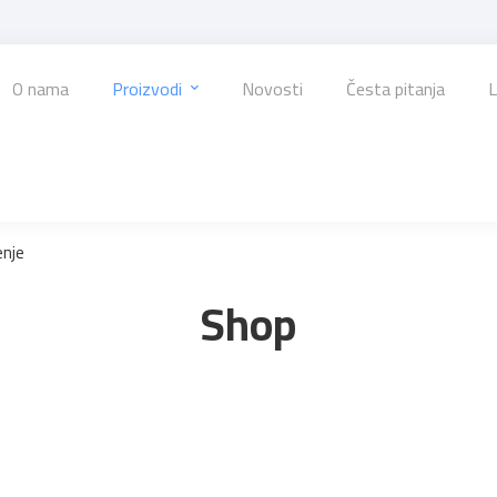
O nama
Proizvodi
Novosti
Česta pitanja
L
enje
Shop