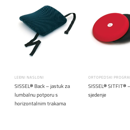
LEĐNI NASLONI
ORTOPEDSKI PROGR
SISSEL® Back – jastuk za
SISSEL® SITFIT® –
lumbalnu potporu s
sjedenje
horizontalnim trakama