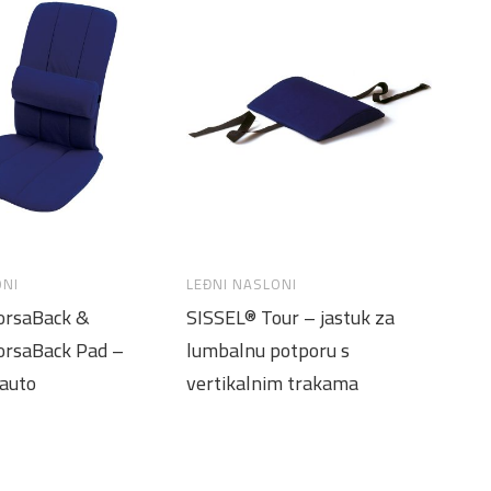
ONI
LEĐNI NASLONI
orsaBack &
SISSEL® Tour – jastuk za
orsaBack Pad –
lumbalnu potporu s
 auto
vertikalnim trakama