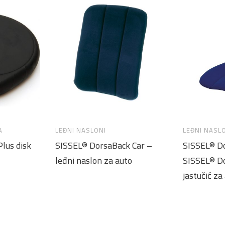
A
LEĐNI NASLONI
LEĐNI NASL
lus disk
SISSEL® DorsaBack Car –
SISSEL® D
leđni naslon za auto
SISSEL® D
jastučić za