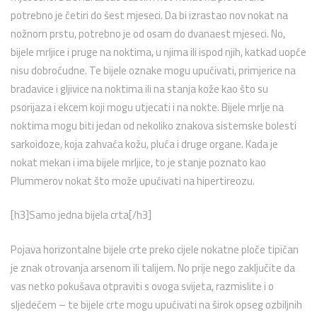
potrebno je četiri do šest mjeseci. Da bi izrastao nov nokat na
nožnom prstu, potrebno je od osam do dvanaest mjeseci. No,
bijele mrljice i pruge na noktima, u njima ili ispod njih, katkad uopće
nisu dobroćudne. Te bijele oznake mogu upućivati, primjerice na
bradavice i gljivice na noktima ili na stanja kože kao što su
psorijaza i ekcem koji mogu utjecati i na nokte. Bijele mrlje na
noktima mogu biti jedan od nekoliko znakova sistemske bolesti
sarkoidoze, koja zahvaća kožu, pluća i druge organe. Kada je
nokat mekan i ima bijele mrljice, to je stanje poznato kao
Plummerov nokat što može upućivati na hipertireozu.
[h3]Samo jedna bijela crta[/h3]
Pojava horizontalne bijele crte preko cijele nokatne ploče tipičan
je znak otrovanja arsenom ili talijem. No prije nego zaključite da
vas netko pokušava otpraviti s ovoga svijeta, razmislite i o
sljedećem – te bijele crte mogu upućivati na širok opseg ozbiljnih