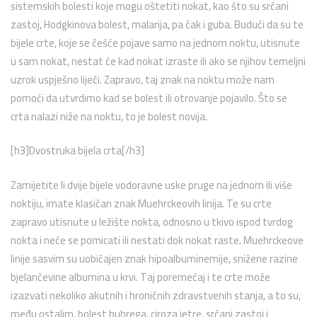
sistemskih bolesti koje mogu oštetiti nokat, kao što su srčani
zastoj, Hodgkinova bolest, malarija, pa čak i guba. Budući da su te
bijele crte, koje se češće pojave samo na jednom noktu, utisnute
u sam nokat, nestat će kad nokat izraste ili ako se njihov temeljni
uzrok uspješno liječi. Zapravo, taj znak na noktu može nam
pomoći da utvrdimo kad se bolest ili otrovanje pojavilo. Što se
crta nalazi niže na noktu, to je bolest novija.
[h3]Dvostruka bijela crta[/h3]
Zamijetite li dvije bijele vodoravne uske pruge na jednom ili više
noktiju, imate klasičan znak Muehrckeovih linija. Te su crte
zapravo utisnute u ležište nokta, odnosno u tkivo ispod tvrdog
nokta i neće se pomicati ili nestati dok nokat raste. Muehrckeove
linije sasvim su uobičajen znak hipoalbuminemije, snižene razine
bjelančevine albumina u krvi. Taj poremećaj i te crte može
izazvati nekoliko akutnih i hroničnih zdravstvenih stanja, a to su,
među ostalim, bolest bubrega, ciroza jetre, srčani zastoj i