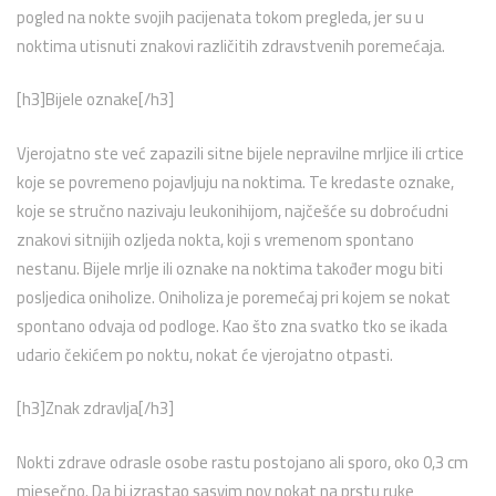
pogled na nokte svojih pacijenata tokom pregleda, jer su u
noktima utisnuti znakovi različitih zdravstvenih poremećaja.
[h3]Bijele oznake[/h3]
Vjerojatno ste već zapazili sitne bijele nepravilne mrljice ili crtice
koje se povremeno pojavljuju na noktima. Te kredaste oznake,
koje se stručno nazivaju leukonihijom, najčešće su dobroćudni
znakovi sitnijih ozljeda nokta, koji s vremenom spontano
nestanu. Bijele mrlje ili oznake na noktima također mogu biti
posljedica oniholize. Oniholiza je poremećaj pri kojem se nokat
spontano odvaja od podloge. Kao što zna svatko tko se ikada
udario čekićem po noktu, nokat će vjerojatno otpasti.
[h3]Znak zdravlja[/h3]
Nokti zdrave odrasle osobe rastu postojano ali sporo, oko 0,3 cm
mjesečno. Da bi izrastao sasvim nov nokat na prstu ruke