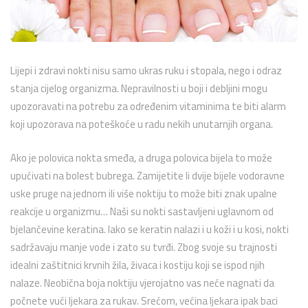
Lijepi i zdravi nokti nisu samo ukras ruku i stopala, nego i odraz
stanja cijelog organizma. Nepravilnosti u boji i debljini mogu
upozoravati na potrebu za određenim vitaminima te biti alarm
koji upozorava na poteškoće u radu nekih unutarnjih organa.
Ako je polovica nokta smeđa, a druga polovica bijela to može
upućivati na bolest bubrega. Zamijetite li dvije bijele vodoravne
uske pruge na jednom ili više noktiju to može biti znak upalne
reakcije u organizmu… Naši su nokti sastavljeni uglavnom od
bjelančevine keratina. Iako se keratin nalazi i u koži i u kosi, nokti
sadržavaju manje vode i zato su tvrđi. Zbog svoje su trajnosti
idealni zaštitnici krvnih žila, živaca i kostiju koji se ispod njih
nalaze. Neobična boja noktiju vjerojatno vas neće nagnati da
počnete vući ljekara za rukav. Srećom, većina ljekara ipak baci