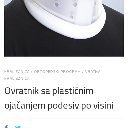
KRALJEŽNICA
/
ORTOPEDSKI PROGRAM
/
VRATNA
KRALJEŽNICA
Ovratnik sa plastičnim
ojačanjem podesiv po visini