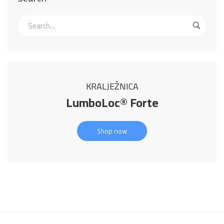
KRALJEŽNICA
LumboLoc® Forte
Shop now