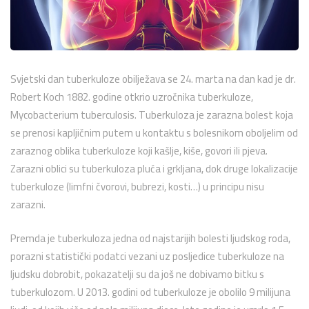
Svjetski dan tuberkuloze obilježava se 24. marta na dan kad je dr.
Robert Koch 1882. godine otkrio uzročnika tuberkuloze,
Mycobacterium tuberculosis. Tuberkuloza je zarazna bolest koja
se prenosi kapljičnim putem u kontaktu s bolesnikom oboljelim od
zaraznog oblika tuberkuloze koji kašlje, kiše, govori ili pjeva.
Zarazni oblici su tuberkuloza pluća i grkljana, dok druge lokalizacije
tuberkuloze (limfni čvorovi, bubrezi, kosti…) u principu nisu
zarazni.
Premda je tuberkuloza jedna od najstarijih bolesti ljudskog roda,
porazni statistički podatci vezani uz posljedice tuberkuloze na
ljudsku dobrobit, pokazatelji su da još ne dobivamo bitku s
tuberkulozom. U 2013. godini od tuberkuloze je obolilo 9 milijuna