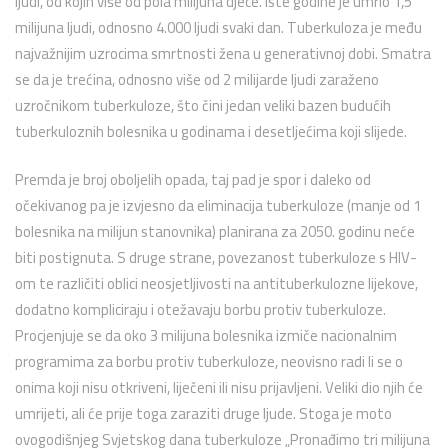
ljudi, od kojih više od pola milijuna djece. Iste godine je umrlo 1,5
milijuna ljudi, odnosno 4.000 ljudi svaki dan. Tuberkuloza je među
najvažnijim uzrocima smrtnosti žena u generativnoj dobi. Smatra
se da je trećina, odnosno više od 2 milijarde ljudi zaraženo
uzročnikom tuberkuloze, što čini jedan veliki bazen budućih
tuberkuloznih bolesnika u godinama i desetljećima koji slijede.
Premda je broj oboljelih opada, taj pad je spor i daleko od
očekivanog pa je izvjesno da eliminacija tuberkuloze (manje od 1
bolesnika na milijun stanovnika) planirana za 2050. godinu neće
biti postignuta. S druge strane, povezanost tuberkuloze s HIV-
om te različiti oblici neosjetljivosti na antituberkulozne lijekove,
dodatno kompliciraju i otežavaju borbu protiv tuberkuloze.
Procjenjuje se da oko 3 milijuna bolesnika izmiče nacionalnim
programima za borbu protiv tuberkuloze, neovisno radi li se o
onima koji nisu otkriveni, liječeni ili nisu prijavljeni. Veliki dio njih će
umrijeti, ali će prije toga zaraziti druge ljude. Stoga je moto
ovogodišnjeg Svjetskog dana tuberkuloze „Pronađimo tri milijuna