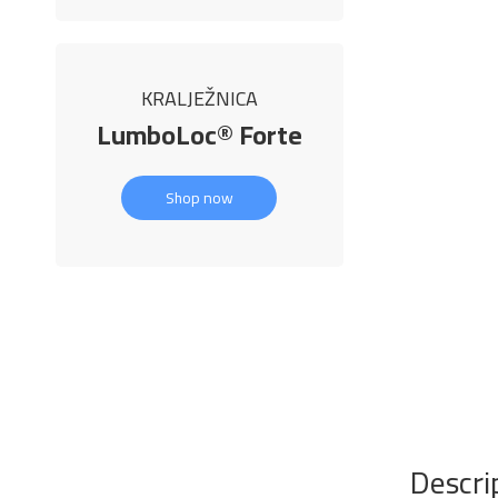
KRALJEŽNICA
LumboLoc® Forte
Shop now
Descri