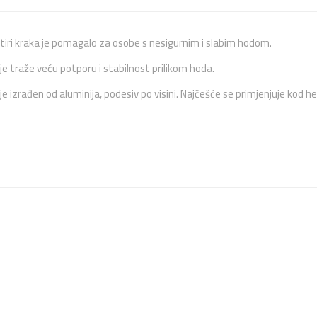
tiri kraka je pomagalo za osobe s nesigurnim i slabim hodom.
e traže veću potporu i stabilnost prilikom hoda.
je izrađen od aluminija, podesiv po visini. Najčešće se primjenjuje kod 