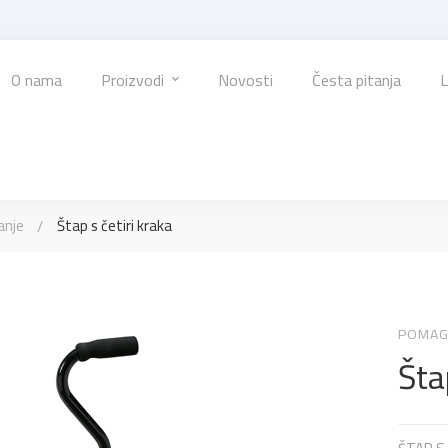
O nama
Proizvodi
Novosti
Česta pitanja
L
anje
Štap s četiri kraka
POMAG
Šta