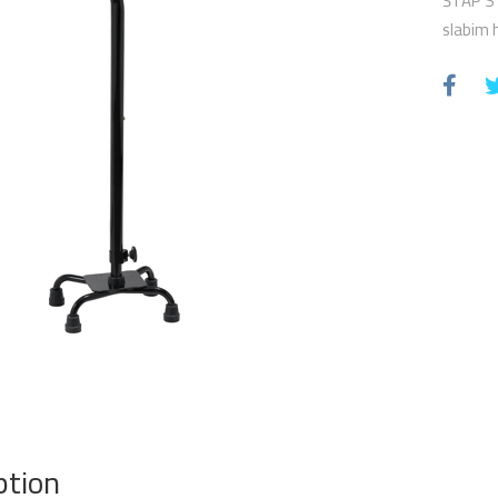
ŠTAP S 
slabim 
ption