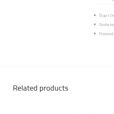
Štap s če
Osobe koj
Proizvod 
Related products