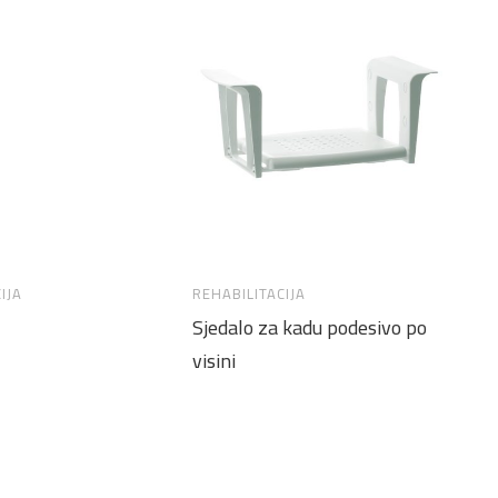
IJA
REHABILITACIJA
RE
Sjedalo za kadu podesivo po
AR
visini
bo