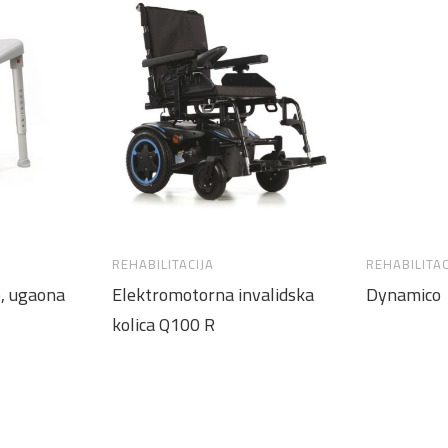
REHABILITACIJA
REHABILITAC
e, ugaona
Elektromotorna invalidska
Dynamico
kolica Q100 R