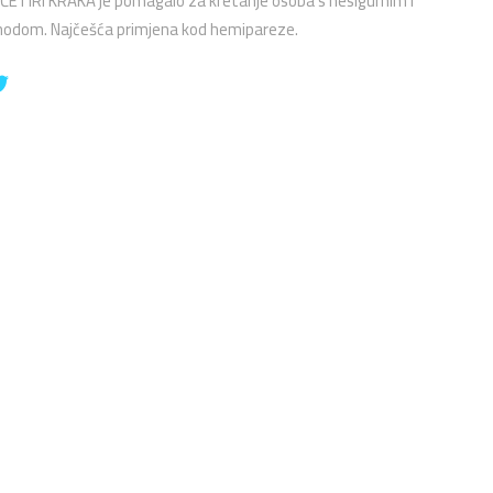
ČETIRI KRAKA je pomagalo za kretanje osoba s nesigurnim i
hodom. Najčešća primjena kod hemipareze.