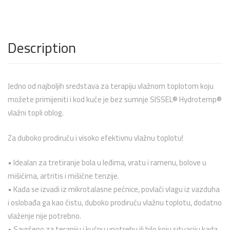
Description
Jedno od najboljih sredstava za terapiju vlažnom toplotom koju
možete primijeniti i kod kuće je bez sumnje
SISSEL
® Hydrotemp®
vlažni topli oblog.
Za duboko prodiruću i visoko efektivnu vlažnu toplotu!
• Idealan za tretiranje bola u leđima, vratu i ramenu, bolove u
mišićima, artritis i mišićne tenzije.
• Kada se izvadi iz mikrotalasne pećnice, povlači vlagu iz vazduha
i oslobađa ga kao čistu, duboko prodiruću vlažnu toplotu, dodatno
vlaženje nije potrebno.
• Savršeno za terapiju i kućnu upotrebu ili bilo koju situaciju kada