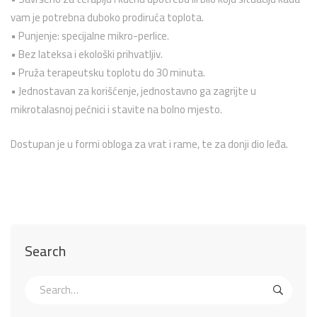
vam je potrebna duboko prodiruća toplota.
• Punjenje: specijalne mikro-perlice.
• Bez lateksa i ekološki prihvatljiv.
• Pruža terapeutsku toplotu do 30 minuta.
• Jednostavan za korišćenje, jednostavno ga zagrijte u
mikrotalasnoj pećnici i stavite na bolno mjesto.
Dostupan je u formi obloga za vrat i rame, te za donji dio leđa.
Search