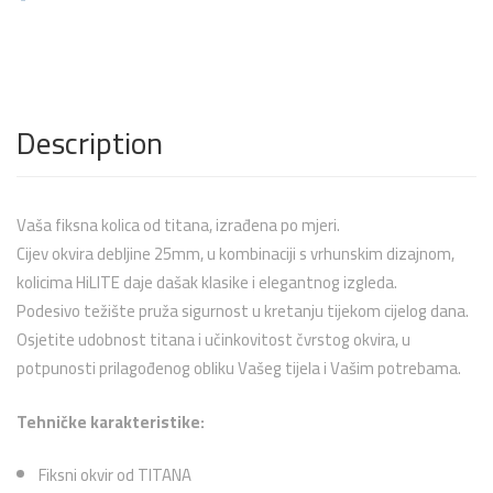
Description
Vaša fiksna kolica od titana, izrađena po mjeri.
Cijev okvira debljine 25mm, u kombinaciji s vrhunskim dizajnom,
kolicima HiLITE daje dašak klasike i elegantnog izgleda.
Podesivo težište pruža sigurnost u kretanju tijekom cijelog dana.
Osjetite udobnost titana i učinkovitost čvrstog okvira, u
potpunosti prilagođenog obliku Vašeg tijela i Vašim potrebama.
Tehničke karakteristike:
Fiksni okvir od TITANA