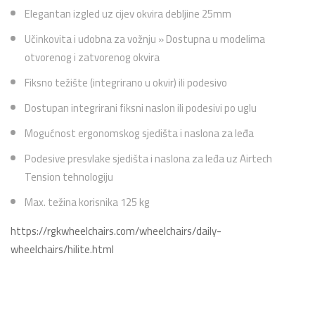
Elegantan izgled uz cijev okvira debljine 25mm
Učinkovita i udobna za vožnju » Dostupna u modelima
otvorenog i zatvorenog okvira
Fiksno težište (integrirano u okvir) ili podesivo
Dostupan integrirani fiksni naslon ili podesivi po uglu
Mogućnost ergonomskog sjedišta i naslona za leđa
Podesive presvlake sjedišta i naslona za leđa uz Airtech
Tension tehnologiju
Max. težina korisnika 125 kg
https://rgkwheelchairs.com/wheelchairs/daily-
wheelchairs/hilite.html