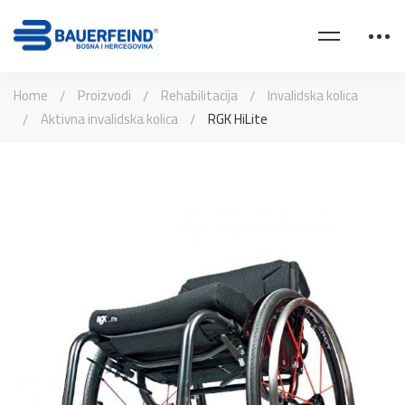
Home
Proizvodi
Rehabilitacija
Invalidska kolica
Aktivna invalidska kolica
RGK HiLite