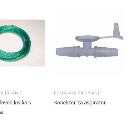
A DISANJE
POMAGALA ZA DISANJE
PO
dovod kisika s
Konektor za aspirator
As
ma