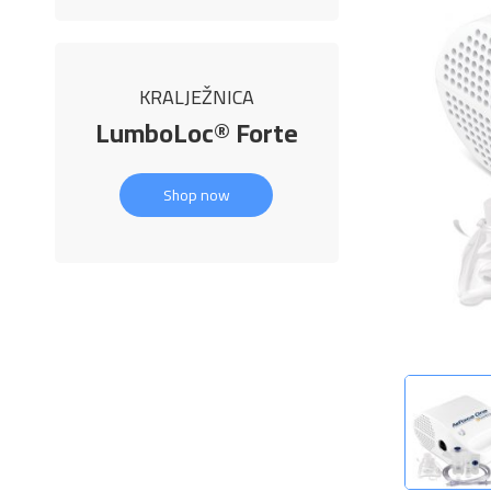
KRALJEŽNICA
LumboLoc® Forte
Shop now