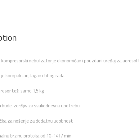
ption
 kompresorski nebulizator je ekonomičan i pouzdani uređaj za aerosol te
 je kompaktan, lagan i tihog rada.
resor teži samo 1,5 kg
a bude izdržljiv za svakodnevnu upotrebu.
čka za nošenje za dodatnu udobnost
lnu brzinu protoka od 10-14 l / min