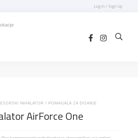
Log In / Sign Up
okacije
ESORSKI INHALATOR
/
POMAGALA ZA DISANJE
alator AirForce One