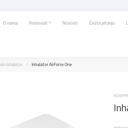
O nama
Proizvodi
Novosti
Česta pitanja
L
ki inhalator
Inhalator AirForce One
KOMPR
Inh