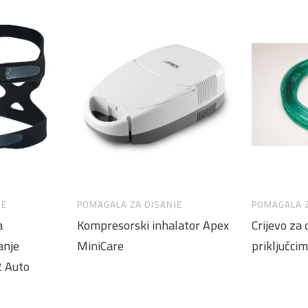
JE
POMAGALA ZA DISANJE
POMAGALA Z
a
Kompresorski inhalator Apex
Crijevo za 
anje
MiniCare
priključci
2 Auto