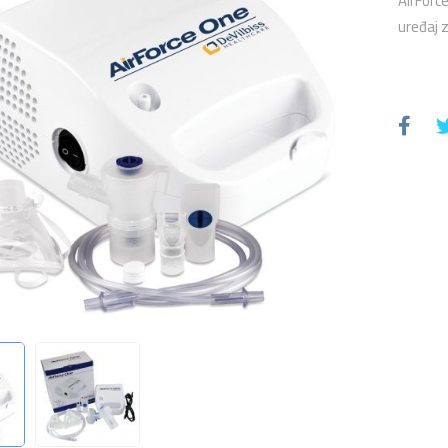
AirForc
uređaj z