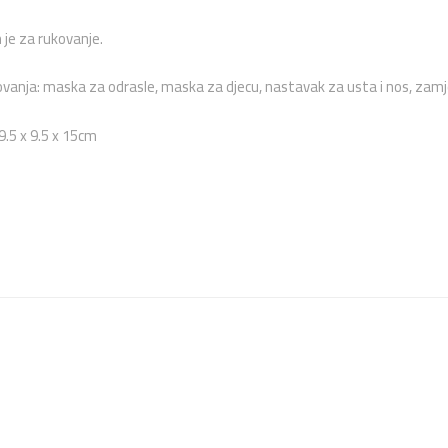
je za rukovanje.
vanja: maska za odrasle, maska za djecu, nastavak za usta i nos, zamjen
9.5 x 9.5 x 15cm