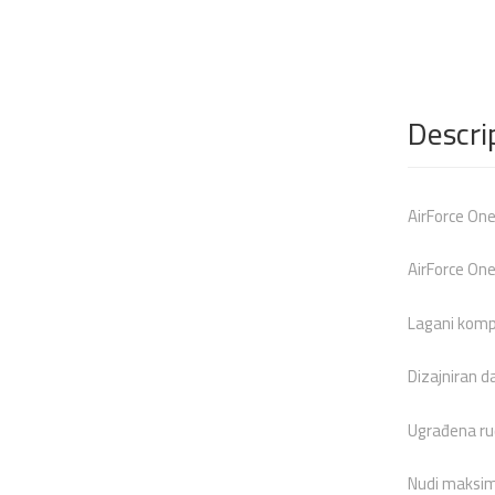
Descri
AirForce One
AirForce One
Lagani komp
Dizajniran d
Ugrađena ru
Nudi maksima