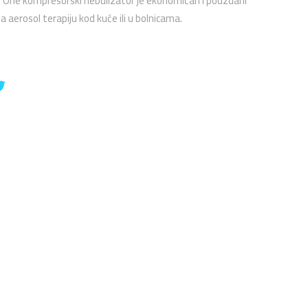
e One kompresorski nebulizator je ekonomičan i pouzdani
a aerosol terapiju kod kuće ili u bolnicama.