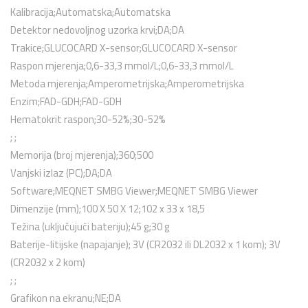
Kalibracija;Automatska;Automatska
Detektor nedovoljnog uzorka krvi;DA;DA
Trakice;GLUCOCARD X-sensor;GLUCOCARD X-sensor
Raspon mjerenja;0,6-33,3 mmol/L;0,6-33,3 mmol/L
Metoda mjerenja;Amperometrijska;Amperometrijska
Enzim;FAD-GDH;FAD-GDH
Hematokrit raspon;30-52%;30-52%
; ;
Memorija (broj mjerenja);360;500
Vanjski izlaz (PC);DA;DA
Software;MEQNET SMBG Viewer;MEQNET SMBG Viewer
Dimenzije (mm);100 X 50 X 12;102 x 33 x 18,5
Težina (uključujući bateriju);45 g;30 g
Baterije-litijske (napajanje); 3V (CR2032 ili DL2032 x 1 kom); 3V
(CR2032 x 2 kom)
; ;
Grafikon na ekranu;NE;DA