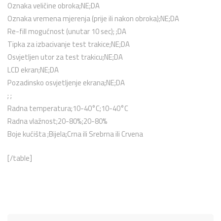
Oznaka veličine obroka;NE;DA
Oznaka vremena mjerenja (prije ili nakon obroka);NE;DA
Re-fill mogućnost (unutar 10 sec); ;DA
Tipka za izbacivanje test trakice;NE;DA
Osvjetljen utor za test trakicu;NE;DA
LCD ekran;NE;DA
Pozadinsko osvjetljenje ekrana;NE;DA
; ;
Radna temperatura;10-40°C;10-40°C
Radna vlažnost;20-80%;20-80%
Boje kućišta ;Bijela;Crna ili Srebrna ili Crvena
[/table]