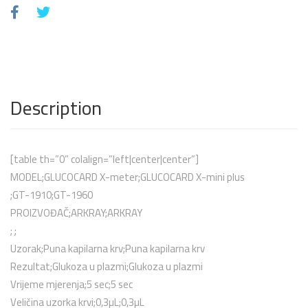
Description
[table th=”0” colalign=”left|center|center”]
MODEL;GLUCOCARD X-meter;GLUCOCARD X-mini plus
;GT-1910;GT-1960
PROIZVOĐAČ;ARKRAY;ARKRAY
; ;
Uzorak;Puna kapilarna krv;Puna kapilarna krv
Rezultat;Glukoza u plazmi;Glukoza u plazmi
Vrijeme mjerenja;5 sec;5 sec
Veličina uzorka krvi;0,3µL;0,3µL