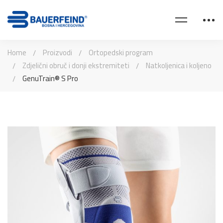
Home
Proizvodi
Ortopedski program
Zdjelični obruč i donji ekstremiteti
Natkoljenica i koljeno
GenuTrain® S Pro