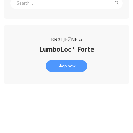
KRALJEŽNICA
LumboLoc® Forte
Shop now