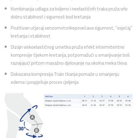
Kombinacija udlaga za koljeno i neelastičnih traka pruža vrlo
dobru stabilnost i sigurnost kod kretanja
Pozitivan utjecaj senzomotorikepovećava sigurnost, “osjećaj”
kretanja i stabilnost
Dizajn viskoelastičnog umetka pruža efekt intermitentne
kompresije tijekom kretanja, potpomažući u smanjivanje boli.
razvijajući pritom masažno djelovanje na okolna meka tkiva
Dokazana kompresija Train tkanja pomaže u smanjenju
edema i pospješuje proces cjeljenja