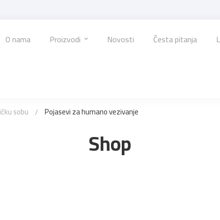
O nama
Proizvodi
Novosti
Česta pitanja
L
ičku sobu
Pojasevi za humano vezivanje
Shop