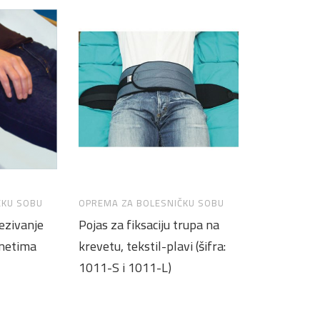
ČKU SOBU
OPREMA ZA BOLESNIČKU SOBU
ezivanje
Pojas za fiksaciju trupa na
gnetima
krevetu, tekstil-plavi (šifra:
1011-S i 1011-L)