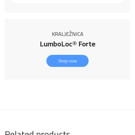
KRALJEŽNICA
LumboLoc® Forte
Shop now
Related products