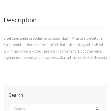
Description
3 veličine; sjedište podesivo po širini i dubini-“raste s djetetom”,
čvrsti leđni naslon podesiv po visini i kutu,sklopivi lagani okvir od
aluminija; odvojivi kotači ( prednji 7”, stražnji 12”); podstavljena,
ergonomska,odvojiva i periva presvlaka; velik izbor dodatnih opcija
Search