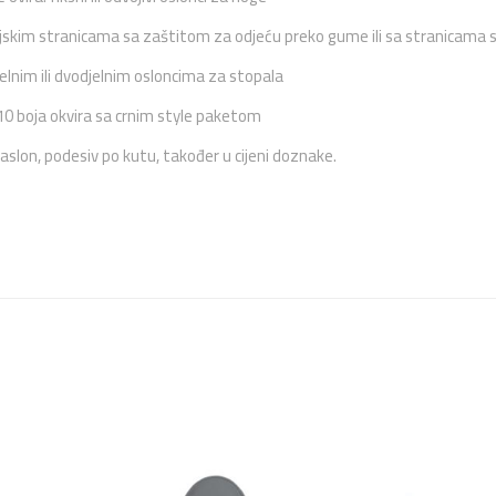
jskim stranicama sa zaštitom za odjeću preko gume ili sa stranicama s
elnim ili dvodjelnim osloncima za stopala
10 boja okvira sa crnim style paketom
naslon, podesiv po kutu, također u cijeni doznake.