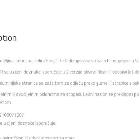
ption
zdržljiva i robusna kolica Easy Life R dizajnirana su kako bi unaprijedila 
R se u cijeni doznake isporučuje u 2 verzije okvira: fiksni ili odvojivi (otklo
aluminijske stranice sa zaštitom za odjeću preko gume ili stranice s osl
jelnim ili dvodijelnim osloncima za stopala. Leđni naslon se preklapa i 
ketom
122106071007
e u cijeni doznake isporučuje:
e ovira: fiksni ili odvojivi oslonci za noge