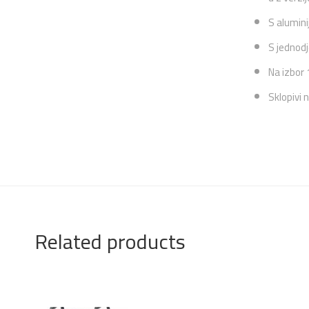
S alumini
S jednodj
Na izbor 
Sklopivi 
Related products