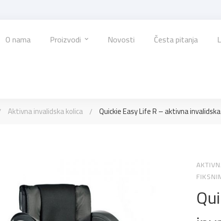
O nama
Proizvodi
Novosti
Česta pitanja
L
Aktivna invalidska kolica
Quickie Easy Life R – aktivna invalidska
AKTIVN
FIKSN
Qui