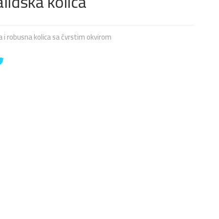
alidska kolica
va i robusna kolica sa čvrstim okvirom