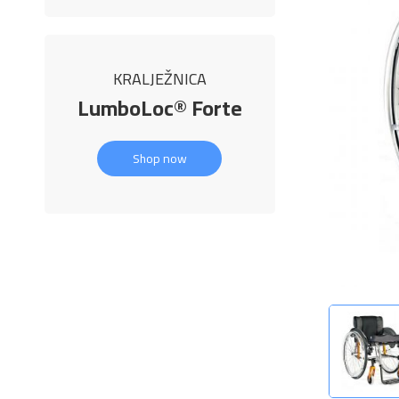
KRALJEŽNICA
LumboLoc® Forte
Shop now