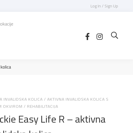
Log In / Sign Up
okacije
 kolica
A INVALIDSKA KOLICA
/
AKTIVNA INVALIDSKA KOLICA S
IM OKVIROM
/
REHABILITACIJA
ckie Easy Life R – aktivna