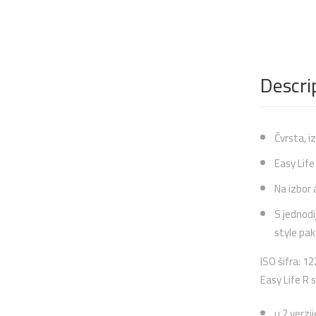
Descri
Čvrsta, i
Easy Life 
Na izbor 
S jednodi
style pa
ISO šifra: 
Easy Life R s
u 2 verzij