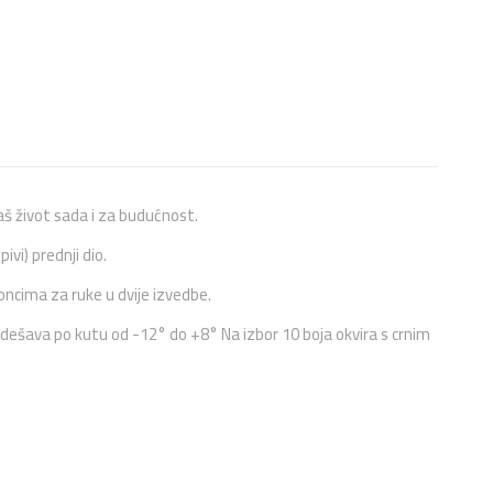
Vaš život sada i za budućnost.
pivi) prednji dio.
oncima za ruke u dvije izvedbe.
podešava po kutu od -12° do +8° Na izbor 10 boja okvira s crnim