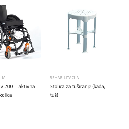
IJA
REHABILITACIJA
RE
sy 200 – aktivna
Stolica za tuširanje (kada,
To
kolica
tuš)