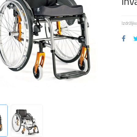
inv
Izdržlji