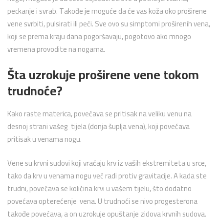
peckanje i svrab. Takođe je moguće da će vas koža oko proširene
vene svrbiti, pulsirati ili peći. Sve ovo su simptomi proširenih vena,
koji se prema kraju dana pogoršavaju, pogotovo ako mnogo
vremena provodite na nogama.
Šta uzrokuje proširene vene tokom
trudnoće?
Kako raste materica, povećava se pritisak na veliku venu na
desnoj strani vašeg tijela (donja šuplja vena), koji povećava
pritisak u venama nogu.
Vene su krvni sudovi koji vraćaju krv iz vaših ekstremiteta u srce,
tako da krv u venama nogu već radi protiv gravitacije. A kada ste
trudni, povećava se količina krvi u vašem tijelu, što dodatno
povećava opterećenje vena. U trudnoći se nivo progesterona
takođe povećava, a on uzrokuje opuštanje zidova krvnih sudova.