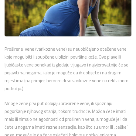
Proširene vene (varikozne vene) su neuobičajeno otečene vene
koje mogu biti i ispupčene u blizini površine kože. Ove plave ili
ljubičaste vene ponekad izgledaju vijugavo i najvjerovatnije će se
pojaviti na nogama, iako je moguće da ih dobijete i na drugim
mjestima (na primjer, hemoroidi su varikozne vene na rektalnom
području.)
Mnoge žene prvi put dobijaju proširene vene, ili spoznaju
pogoršanje njihovog stanja, tokom trudnoće. Možda ćete imati
malo ili nimalo nelagodnosti od proširenih vena, a moguće je i da
ćete u nogama imati razne senzacije, kao što su umor ili „teške“
noge, moguće je da ćete osjećati bolove u potkoljenicama,