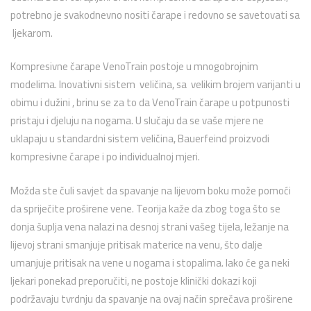
potrebno je svakodnevno nositi čarape i redovno se savetovati sa
ljekarom.
Kompresivne čarape VenoTrain postoje u mnogobrojnim
modelima. Inovativni sistem veličina, sa velikim brojem varijanti u
obimu i dužini , brinu se za to da VenoTrain čarape u potpunosti
pristaju i djeluju na nogama. U slučaju da se vaše mjere ne
uklapaju u standardni sistem veličina, Bauerfeind proizvodi
kompresivne čarape i po individualnoj mjeri.
Možda ste čuli savjet da spavanje na lijevom boku može pomoći
da spriječite proširene vene. Teorija kaže da zbog toga što se
donja šuplja vena nalazi na desnoj strani vašeg tijela, ležanje na
lijevoj strani smanjuje pritisak materice na venu, što dalje
umanjuje pritisak na vene u nogama i stopalima. Iako će ga neki
ljekari ponekad preporučiti, ne postoje klinički dokazi koji
podržavaju tvrdnju da spavanje na ovaj način sprečava proširene