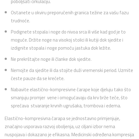
poboljšati cirkulaciju.
Ostanete u okviru preporučenih granica težine za vašu fazu
trudnoće.
Podignete stopala i noge do nivoa srca ili više kad god je to
moguće. Držite noge na visokoj stolici ili kutiji dok sjedite i
izdignite stopala i noge pomoću jastuka dok ležite.
Ne prekrštajte noge ili članke dok sjedite.
Nemojte da sjedite ili da stojite duži vremenski period. Uzmite
česte pauze da se krećete.
Nabavite elastično-kompresivne čarape koje djeluju tako što
smanjuju promjer vene i omogućavaju da krv brže teče, što
sprečava stvaranje krvnih ugrušaka, trombova i edema.
Elastično-kompresivna čarapa se jednostavno primjenjuje,
značajno usporava razvoj oboljenja, uz ciljani izbor nema
nuspojava i dokazano je efikasna. Medicinski određena kompresija