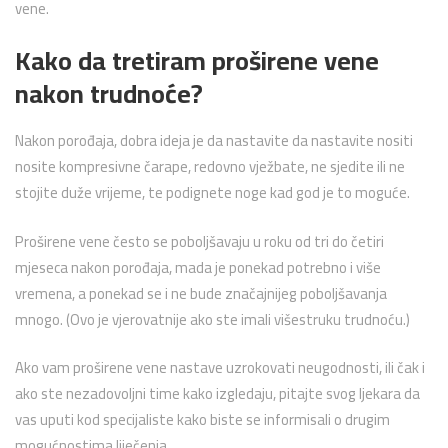
vene.
Kako da tretiram proširene vene
nakon trudnoće?
Nakon porođaja, dobra ideja je da nastavite da nastavite nositi
nosite kompresivne čarape, redovno vježbate, ne sjedite ili ne
stojite duže vrijeme, te podignete noge kad god je to moguće.
Proširene vene često se poboljšavaju u roku od tri do četiri
mjeseca nakon porođaja, mada je ponekad potrebno i više
vremena, a ponekad se i ne bude značajnijeg poboljšavanja
mnogo. (Ovo je vjerovatnije ako ste imali višestruku trudnoću.)
Ako vam proširene vene nastave uzrokovati neugodnosti, ili čak i
ako ste nezadovoljni time kako izgledaju, pitajte svog ljekara da
vas uputi kod specijaliste kako biste se informisali o drugim
mogućnostima liječenja.