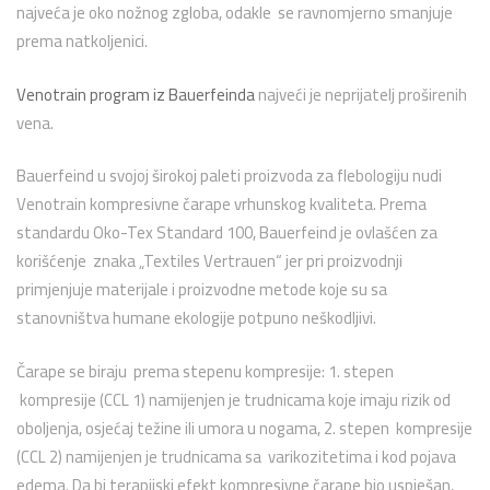
najveća je oko nožnog zgloba, odakle se ravnomjerno smanjuje
prema natkoljenici.
Venotrain program iz Bauerfeinda
najveći je neprijatelj proširenih
vena.
Bauerfeind u svojoj širokoj paleti proizvoda za flebologiju nudi
Venotrain kompresivne čarape vrhunskog kvaliteta. Prema
standardu Oko-Tex Standard 100, Bauerfeind je ovlašćen za
korišćenje znaka „Textiles Vertrauen“ jer pri proizvodnji
primjenjuje materijale i proizvodne metode koje su sa
stanovništva humane ekologije potpuno neškodljivi.
Čarape se biraju prema stepenu kompresije: 1. stepen
kompresije (CCL 1) namijenjen je trudnicama koje imaju rizik od
oboljenja, osjećaj težine ili umora u nogama, 2. stepen kompresije
(CCL 2) namijenjen je trudnicama sa varikozitetima i kod pojava
edema. Da bi terapijski efekt kompresivne čarape bio uspješan,