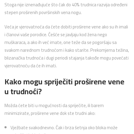
Stoga nije iznenađujuće što čak do 40% trudnica razvija određeni
stepen proširenih površinskih vena nogu.
Veća je vjerovatnoća da ćete dobiti proširene vene ako su ih imali
i članovi vaše porodice. Češće se javljaju kod žena nego
muškaraca, a ako ih već imate, one teže da se pogoršaju sa
svakom narednom trudnoćom i kako starite. Prekomjerna težina,
blizanačka trudnoća i dugi periodi stajanja takođe mogu povećati
vjerovatnoću da će ih imati.
Kako mogu spriječiti proširene vene
u trudnoći?
Možda ćete biti u mogućnosti da spriječite, ili barem
minimizirate, proširene vene dok ste trudni ako:
Vježbate svakodnevno. Čak i brza šetnja oko bloka može