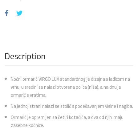
Description
Noćni ormarić VIRGO LUX standardnog je dizajna s ladicom na
vrhu, u sredini se nalazi otvorena polica (niša), a na dnu je
ormarić s vratima.
Na jednoj strani nalazi se stolić s podešavanjem visine i nagiba.
Ormarić je opremljen sa četiri kotačića, a dva od njih imaju
zasebne kočnice.