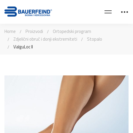
Home
Proizvodi
Ortopedski program
Zdjelični obruč i donji ekstremiteti
Stopalo
ValguLoc II