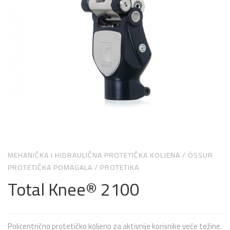
MEHANIČKA I HIDRAULIČNA PROTETIČKA KOLJENA
/
ÖSSUR
PROTETIČKA POMAGALA
/
PROTETIKA
Total Knee® 2100
Policentrično protetičko koljeno za aktivnije korisnike veće težine.