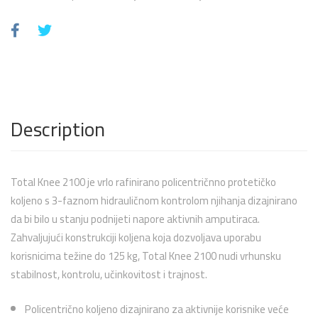
Description
Total Knee 2100 je vrlo rafinirano policentričnno protetičko
koljeno s 3-faznom hidrauličnom kontrolom njihanja dizajnirano
da bi bilo u stanju podnijeti napore aktivnih amputiraca.
Zahvaljujući konstrukciji koljena koja dozvoljava uporabu
korisnicima težine do 125 kg, Total Knee 2100 nudi vrhunsku
stabilnost, kontrolu, učinkovitost i trajnost.
Policentrično koljeno dizajnirano za aktivnije korisnike veće