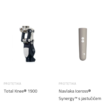
PROTETIKA
PROTETIKA
Total Knee® 1900
Navlaka Iceross®
Synergy™ s jastučićem