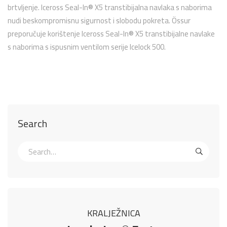
brtvljenje. Iceross Seal-In® X5 transtibijalna navlaka s naborima
nudi beskompromisnu sigurnost i slobodu pokreta. Össur
preporučuje korištenje Iceross Seal-In® X5 transtibijalne navlake
s naborima s ispusnim ventilom serije Icelock 500.
Search
KRALJEŽNICA