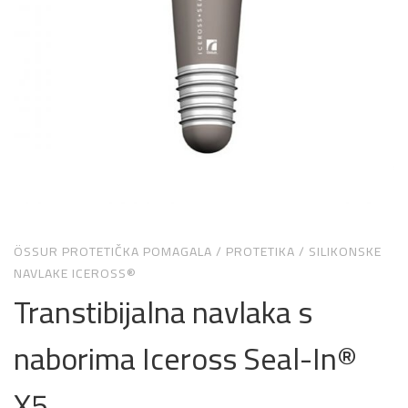
ÖSSUR PROTETIČKA POMAGALA
/
PROTETIKA
/
SILIKONSKE
NAVLAKE ICEROSS®
Transtibijalna navlaka s
naborima Iceross Seal-In®
X5