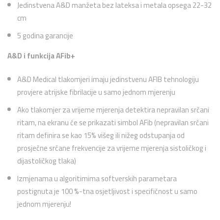
Jedinstvena A&D manžeta bez lateksa i metala opsega 22-32
cm
5 godina garancije
A&D i funkcija AFib+
A&D Medical tlakomjeri imaju jedinstvenu AFIB tehnologiju
provjere atrijske fibrilacije u samo jednom mjerenju
Ako tlakomjer za vrijeme mjerenja detektira nepravilan srčani
ritam, na ekranu će se prikazati simbol AFib (nepravilan srčani
ritam definira se kao 15% višeg ili nižeg odstupanja od
prosječne srčane frekvencije za vrijeme mjerenja sistoličkog i
dijastoličkog tlaka)
Izmjenama u algoritimima softverskih parametara
postignuta je 100 %-tna osjetljivost i specifičnost u samo
jednom mjerenju!