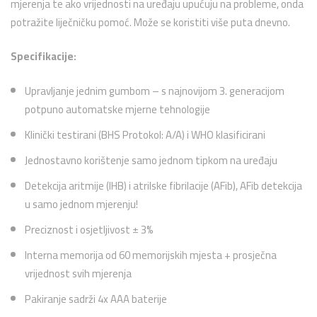
mjerenja te ako vrijednosti na uređaju upućuju na probleme, onda
potražite liječničku pomoć. Može se koristiti više puta dnevno.
Specifikacije:
Upravljanje jednim gumbom – s najnovijom 3. generacijom
potpuno automatske mjerne tehnologije
Klinički testirani (BHS Protokol: A/A) i WHO klasificirani
Jednostavno korištenje samo jednom tipkom na uređaju
Detekcija aritmije (IHB) i atrilske fibrilacije (AFib), AFib detekcija
u samo jednom mjerenju!
Preciznost i osjetljivost ± 3%
Interna memorija od 60 memorijskih mjesta + prosječna
vrijednost svih mjerenja
Pakiranje sadrži 4x AAA baterije