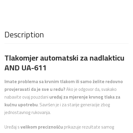
Description
Tlakomjer automatski za nadlakticu
AND UA-611
Imate problema sa krvnim tlakom ili samo želite redovno
provjeravati da je sve u redu?
Ako je odgovor da, svakako
nabavite ovaj pouzdani
uređaj za mjerenje krvnog tlaka za
kućnu upotrebu
. Savršen je i za starije generacije zbog
jednostavnog rukovanja.
Uređaj s
velikom preciznošću
prikazuje rezultate samog