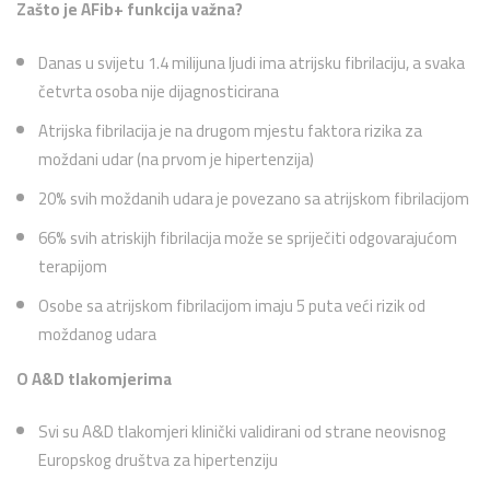
Zašto je AFib+ funkcija važna?
Danas u svijetu 1.4 milijuna ljudi ima atrijsku fibrilaciju, a svaka
četvrta osoba nije dijagnosticirana
Atrijska fibrilacija je na drugom mjestu faktora rizika za
moždani udar (na prvom je hipertenzija)
20% svih moždanih udara je povezano sa atrijskom fibrilacijom
66% svih atriskijh fibrilacija može se spriječiti odgovarajućom
terapijom
Osobe sa atrijskom fibrilacijom imaju 5 puta veći rizik od
moždanog udara
O A&D tlakomjerima
Svi su A&D tlakomjeri klinički validirani od strane neovisnog
Europskog društva za hipertenziju