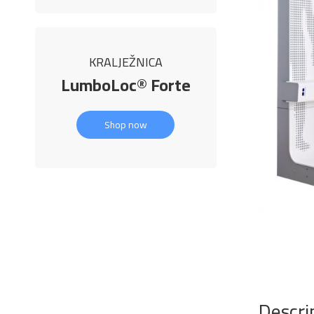
KRALJEŽNICA
LumboLoc® Forte
Shop now
Descri