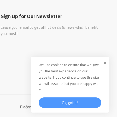
Sign Up for Our Newsletter
Leave your email to get all hot deals & news which benefit
you most!
We use cookies to ensure that we give
you the best experience on our
website. If you continue to use this site
we will assume that you are happy with
it.
Ok, got it!
Plaćanje: