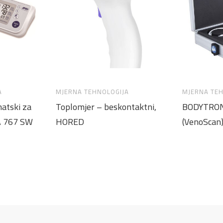
A
MJERNA TEHNOLOGIJA
MJERNA TE
atski za
Toplomjer – beskontaktni,
BODYTRON
A 767 SW
HORED
(VenoScan