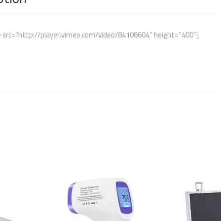
 src=”http://player.vimeo.com/video/84106604” height=”400”]