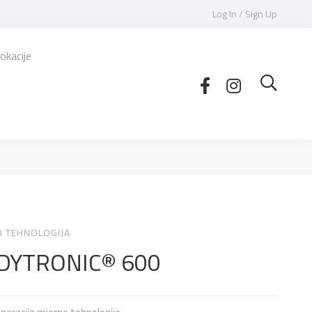
Log In / Sign Up
okacije
A TEHNOLOGIJA
DYTRONIC® 600