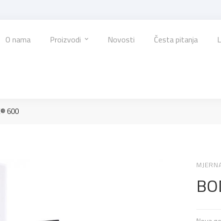
O nama
Proizvodi
Novosti
Česta pitanja
L
® 600
MJERN
BO