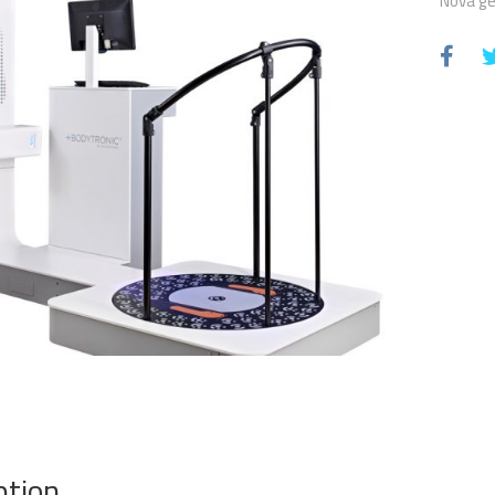
Nova ge
ption