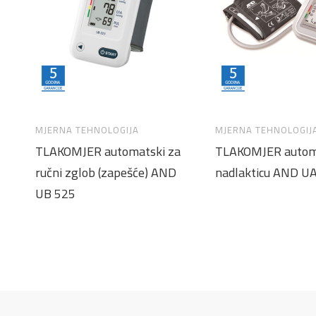
MJERNA TEHNOLOGIJA
MJERNA TEHNOLOGIJ
TLAKOMJER automatski za
TLAKOMJER autom
ručni zglob (zapešće) AND
nadlakticu AND U
UB 525