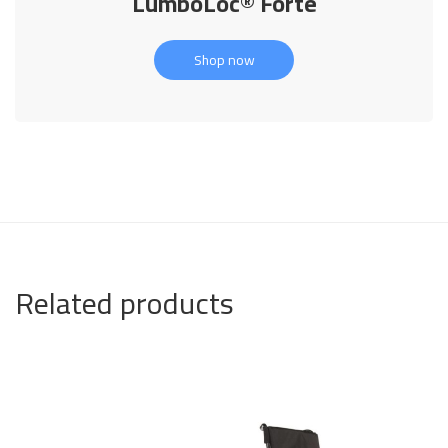
LumboLoc® Forte
Shop now
Related products