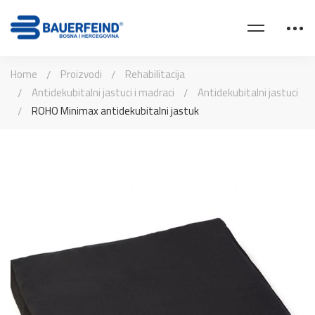
Home
Proizvodi
Rehabilitacija
Antidekubitalni jastuci i madraci
Antidekubitalni jastuci
ROHO Minimax antidekubitalni jastuk