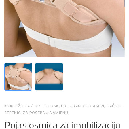
KRALJEŽNICA
/
ORTOPEDSKI PROGRAM
/
POJASEVI, GAĆICE I
STEZNICI ZA POSEBNU NAMJENU
Pojas osmica za imobilizaciju