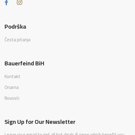
Podrška
Česta pitanja
Bauerfeind BiH
Kontakt
Onama
Novosti
Sign Up for Our Newsletter
Leave your email to get all hot deals & news which benefit you