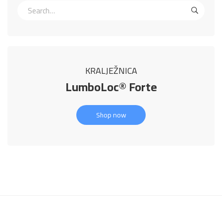
KRALJEŽNICA
LumboLoc® Forte
Shop now