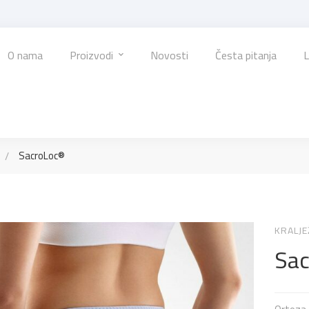
O nama
Proizvodi
Novosti
Česta pitanja
L
SacroLoc®
KRALJE
Sa