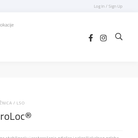
Log In / Sign Up
okacije
ŽNICA
/
LSO
croLoc®