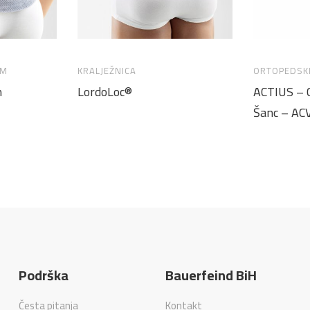
AM
KRALJEŽNICA
ORTOPEDSK
n
LordoLoc®
ACTIUS – C
Šanc – AC
Podrška
Bauerfeind BiH
Česta pitanja
Kontakt