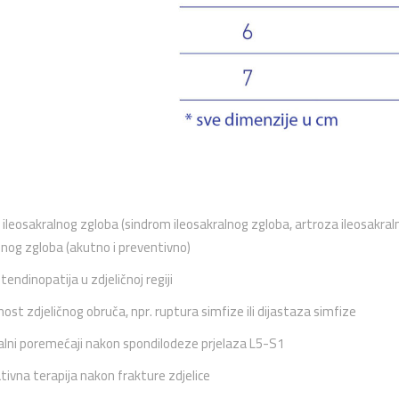
 ileosakralnog zgloba (sindrom ileosakralnog zgloba, artroza ileosakra
lnog zgloba (akutno i preventivno)
i tendinopatija u zdjeličnoj regiji
nost zdjeličnog obruča, npr. ruptura simfize ili dijastaza simfize
alni poremećaji nakon spondilodeze prjelaza L5-S1
ivna terapija nakon frakture zdjelice