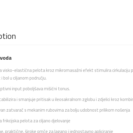
ption
zvoda
a visko-elastična pelota kroz mikromasažni efekt stimulira cirkulaciju
i bol u ciljanom području.
ptivni input poboljšava mišićni tonus.
abilizira i smanjuje pritisak u ileosakralnom zglobu i zdjelici kroz kombi
avan zatvarač s mekanim rubovima za bolju udobnost prilikom nošenja
 frikcijska pelota za ciljano djelovanje
e, praktične, široke omče za lagano i jednostavno apliciranje