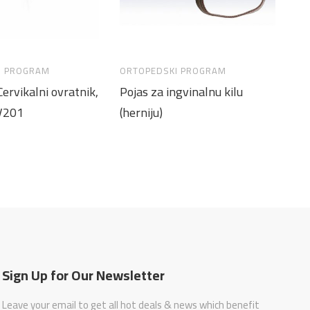
I PROGRAM
ORTOPEDSKI PROGRAM
OR
ervikalni ovratnik,
Pojas za ingvinalnu kilu
Ov
V201
(herniju)
oj
Sign Up for Our Newsletter
Leave your email to get all hot deals & news which benefit