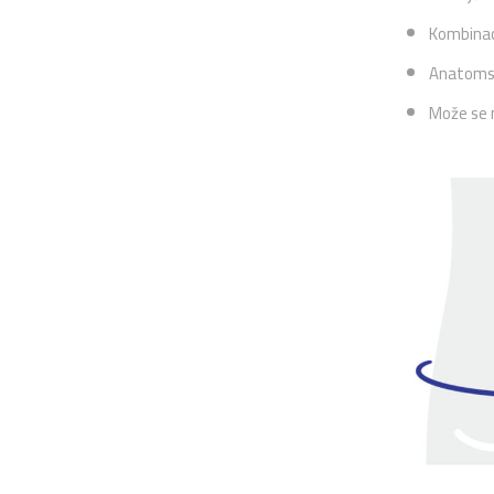
Kombinaci
Anatomski
Može se n