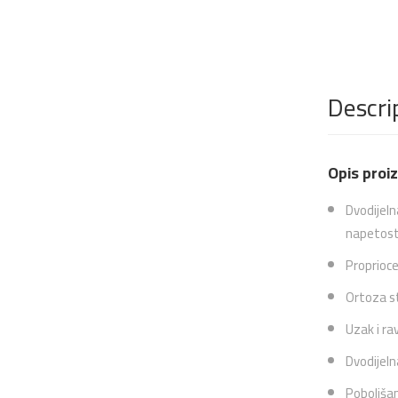
Descri
Opis proi
Dvodijeln
napetost 
Proprioce
Ortoza st
Uzak i r
Dvodijelna
Poboljšan