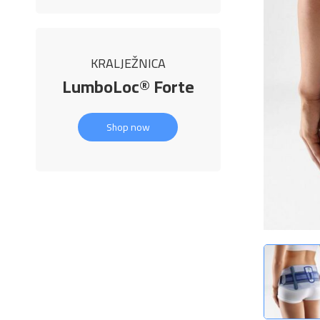
KRALJEŽNICA
LumboLoc® Forte
Shop now