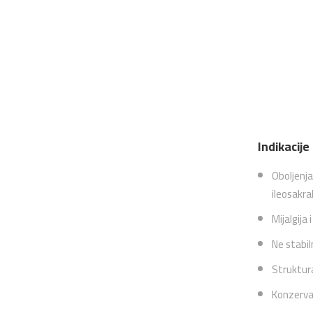
Indikacije
Oboljenja
ileosakra
Mijalgija 
Ne stabil
Struktur
Konzervat