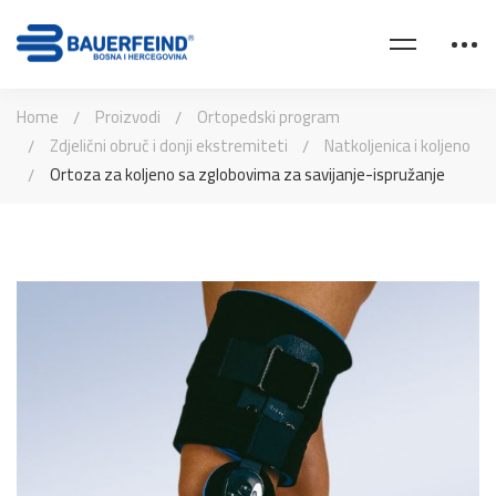
Home
Proizvodi
Ortopedski program
Zdjelični obruč i donji ekstremiteti
Natkoljenica i koljeno
Ortoza za koljeno sa zglobovima za savijanje-ispružanje