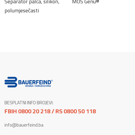
Separator palca, silikon,
MOS Genu®
polumjesečasti
BESPLATNI INFO BROJEVI:
FBIH 0800 20 218 / RS 0800 50 118
info@bauerfeind.ba