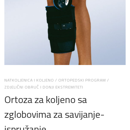
NATKOLJENICA I KOLJENO
/
ORTOPEDSKI PROGRAM
/
ZDJELIČNI OBRUČ I DONJI EKSTREMITETI
Ortoza za koljeno sa
zglobovima za savijanje-
ispružanje