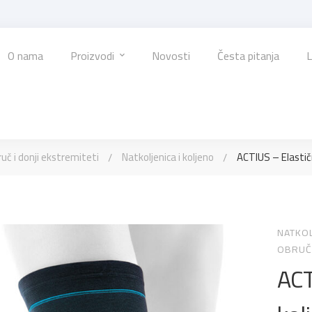
O nama
Proizvodi
Novosti
Česta pitanja
L
ruč i donji ekstremiteti
Natkoljenica i koljeno
ACTIUS – Elastič
NATKOL
OBRUČ 
ACT