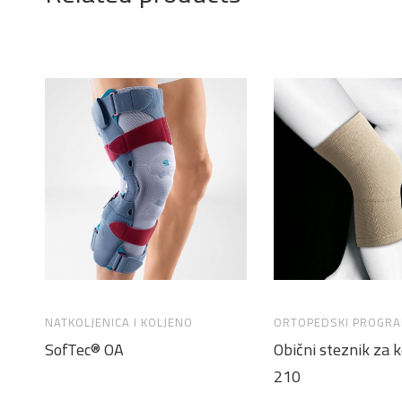
NATKOLJENICA I KOLJENO
ORTOPEDSKI PROGR
SofTec® OA
Obični steznik za 
210