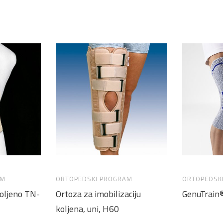
AM
ORTOPEDSKI PROGRAM
ORTOPEDSK
koljeno TN-
Ortoza za imobilizaciju
GenuTrain
koljena, uni, H60