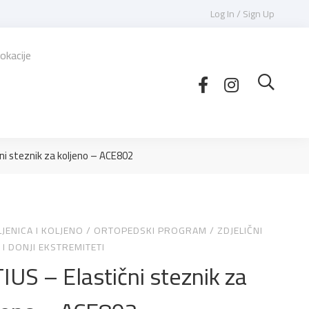
Log In / Sign Up
okacije
ni steznik za koljeno – ACE802
JENICA I KOLJENO
/
ORTOPEDSKI PROGRAM
/
ZDJELIČNI
I DONJI EKSTREMITETI
IUS – Elastični steznik za