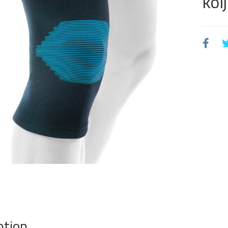
kol
ption