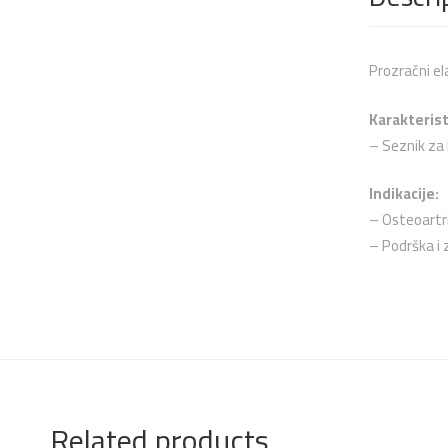
Prozračni ela
Karakterist
– Seznik za 
Indikacije:
– Osteoartrit
– Podrška i 
Related products