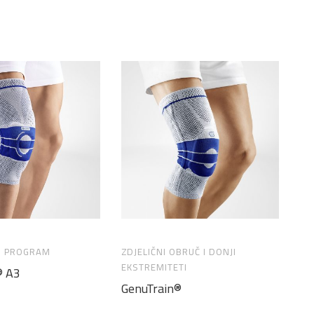
I PROGRAM
ZDJELIČNI OBRUČ I DONJI
OR
EKSTREMITETI
® A3
Ge
GenuTrain®