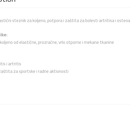
stični steznik za koljeno, potpora i zaštita za bolesti artritisa i osteoar
ike:
koljeno od elastične, prozračne, vrlo otporne i mekane tkanine
is i artritis
zaštita za sportske i radne aktivnosti