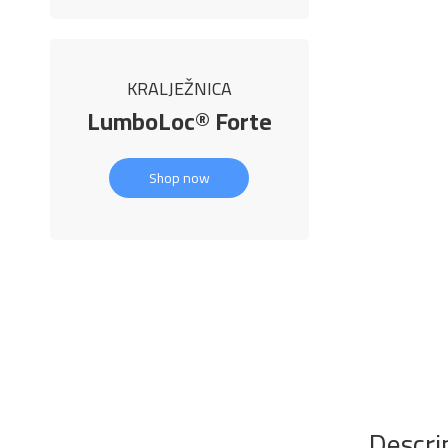
KRALJEŽNICA
LumboLoc® Forte
Shop now
Descri