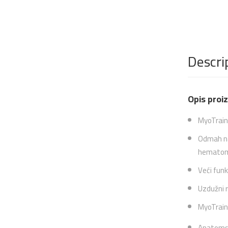
Descri
Opis proi
MyoTrain 
Odmah nak
hemato
Veći funk
Uzdužni r
MyoTrain 
Anatomsko