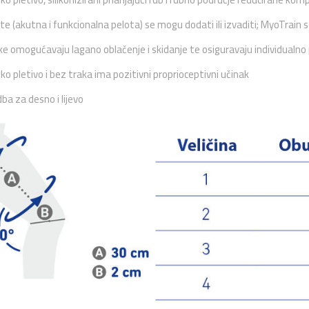
te (akutna i funkcionalna pelota) se mogu dodati ili izvaditi; MyoTrain 
ke omogućavaju lagano oblačenje i skidanje te osiguravaju individualn
 pletivo i bez traka ima pozitivni proprioceptivni učinak
dba za desno i lijevo