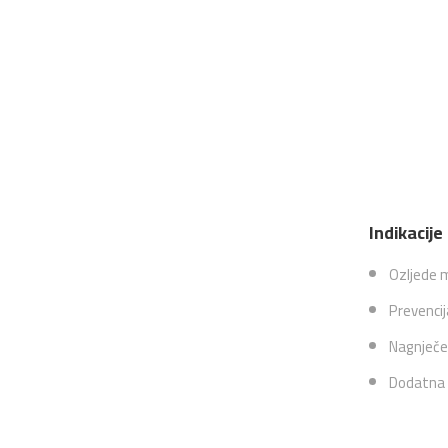
Indikacije
Ozljede m
Prevencij
Nagnječen
Dodatna p