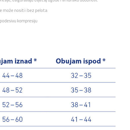
se može nositi i bez pelota
o podesivu kompresiju