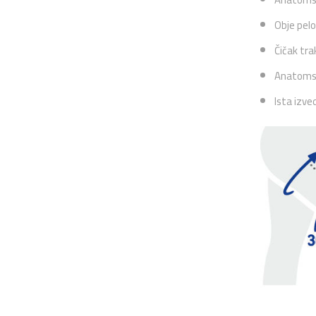
Obje pelo
Čičak tra
Anatomsko
Ista izve