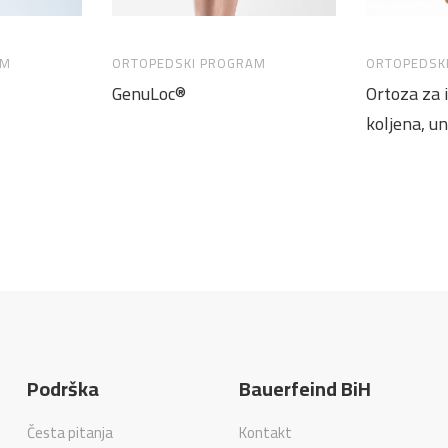
AM
ORTOPEDSKI PROGRAM
ORTOPEDSK
GenuLoc®
Ortoza za 
koljena, u
Podrška
Bauerfeind BiH
Česta pitanja
Kontakt