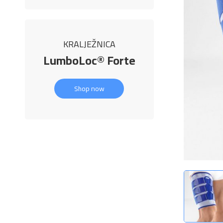
KRALJEŽNICA
LumboLoc® Forte
Shop now