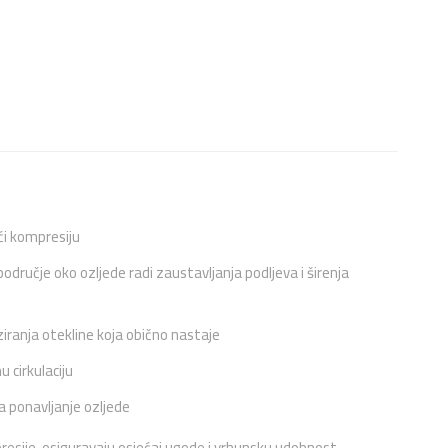
ći kompresiju
odručje oko ozljede radi zaustavljanja podljeva i širenja
ziranja otekline koja obično nastaje
 cirkulaciju
va ponavljanje ozljede
presije, osiguravaju osjećaj ugode i vrhunsku udobnost