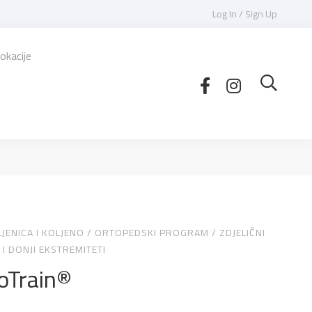
Log In / Sign Up
okacije
JENICA I KOLJENO
/
ORTOPEDSKI PROGRAM
/
ZDJELIČNI
I DONJI EKSTREMITETI
oTrain®