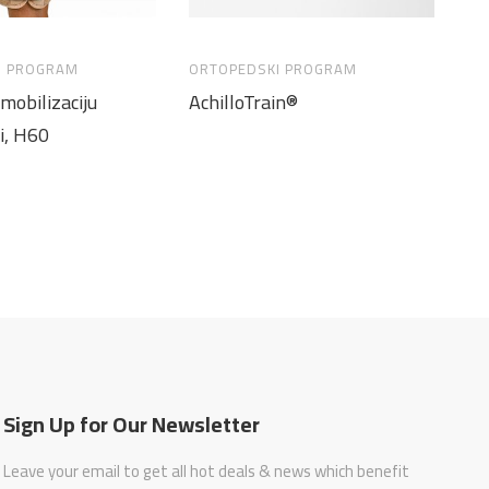
I PROGRAM
ORTOPEDSKI PROGRAM
OR
imobilizaciju
AchilloTrain®
AC
ni, H60
A
Sign Up for Our Newsletter
Leave your email to get all hot deals & news which benefit