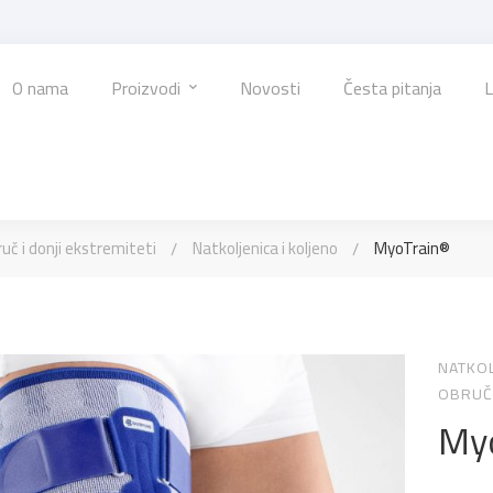
O nama
Proizvodi
Novosti
Česta pitanja
L
ruč i donji ekstremiteti
Natkoljenica i koljeno
MyoTrain®
NATKOL
OBRUČ 
My