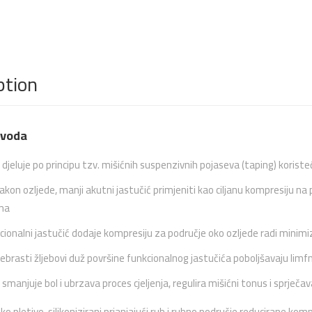
ption
zvoda
djeluje po principu tzv. mišićnih suspenzivnih pojaseva (taping) koriste
on ozljede, manji akutni jastučić primjeniti kao ciljanu kompresiju na p
ma
cionalni jastučić dodaje kompresiju za područje oko ozljede radi minimi
ebrasti žljebovi duž površine funkcionalnog jastučića poboljšavaju limfnu
smanjuje bol i ubrzava proces cjeljenja, regulira mišićni tonus i sprječa
 pletivo, silikonizirani prianjajući rub i rubno područje reducirane kom