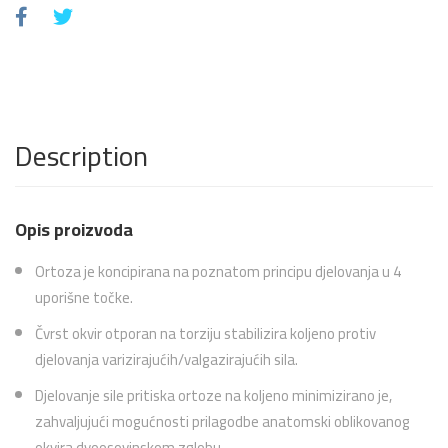
Description
Opis proizvoda
Ortoza je koncipirana na poznatom principu djelovanja u 4
uporišne točke.
Čvrst okvir otporan na torziju stabilizira koljeno protiv
djelovanja varizirajućih/valgazirajućih sila.
Djelovanje sile pritiska ortoze na koljeno minimizirano je,
zahvaljujući mogućnosti prilagodbe anatomski oblikovanog
okvira dvoosovinskom zglobu.