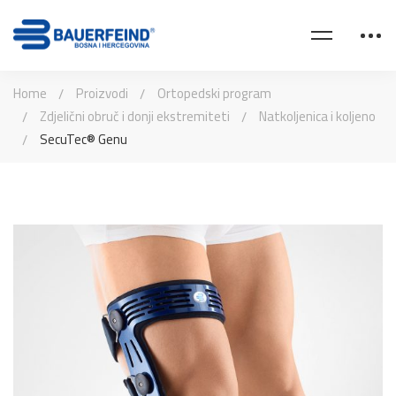
Home
Proizvodi
Ortopedski program
Zdjelični obruč i donji ekstremiteti
Natkoljenica i koljeno
SecuTec® Genu