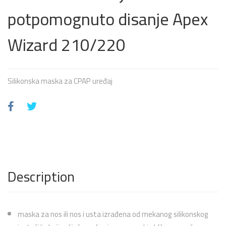
potpomognuto disanje Apex
Wizard 210/220
Silikonska maska za CPAP uređaj
Description
maska za nos ili nos i usta izrađena od mekanog silikonskog