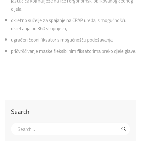
jastučića koji naliježe na lice i ergonomski oblikovanog čeonog
dijela,
okretno sučelje za spajanje na CPAP uređaj s mogućnošću
okretanja od 360 stupnjeva,
ugrađen čeoni fiksator s mogućnošću podešavanja,
pričvršćivanje maske fleksibilnim fiksatorima preko cijele glave.
Search