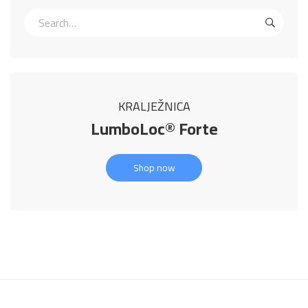
KRALJEŽNICA
LumboLoc® Forte
Shop now