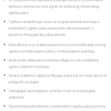
djelova u odnosu na ručni zglob, te sedlastog i korijenskog
zgloba palca
Tijekom rehabilitacije može se stupanj slobode kretanja u
korjenskom zglobu palca povećavati (dinamiziranje) i u
konačnici fiksacijski dio palca ukloniti
ManuRhizoLoc je stabilizacijska ortoza za imobilizaciju ručnog
zgloba s imobilizacijom palca u funkcionalnom položaju.
Anatomski oblikovana središnja udlaga za ruku stabilizira
zglob u željenom položaju
Visoka stabilnost dijela za fiksaciju palca koji se može skinuti ili
prilagoditi po duljini
Zahvaljujući aluminijskom umetku može se individualno
oblikovati
Ograničenje pokretljivosti u korijenskom zglobu palca pomoću