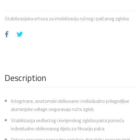
Stabilizacijska ortoza za imobilizaciju ručnog i palčanog zgloba
Description
Integrirane, anatomski oblikovane i individualno prilagodljive
aluminijske udlage osiguravaju ručni zglob
Stabilizacija sedlastog i korijenskog zgloba palca pomoću
individualno oblikovanog dijela za fiksaciju palca
Ortoza prevenira nepravilne položaje distalnih i proksimalnih