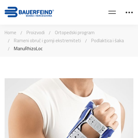
Home
Proizvodi
Ortopedski program
Rameni obruč i gornji ekstremiteti
Podlaktica i šaka
ManuRhizoLoc