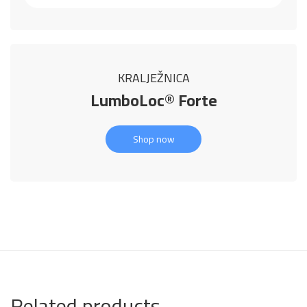
KRALJEŽNICA
LumboLoc® Forte
Shop now
Related products