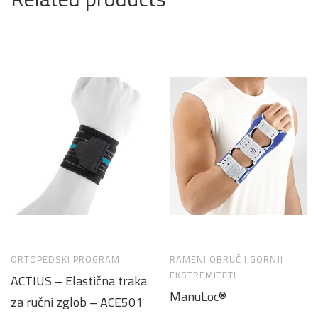
ORTOPEDSKI PROGRAM
RAMENI OBRUČ I GORNJI
EKSTREMITETI
ACTIUS – Elastična traka
ManuLoc®
za ručni zglob – ACE501