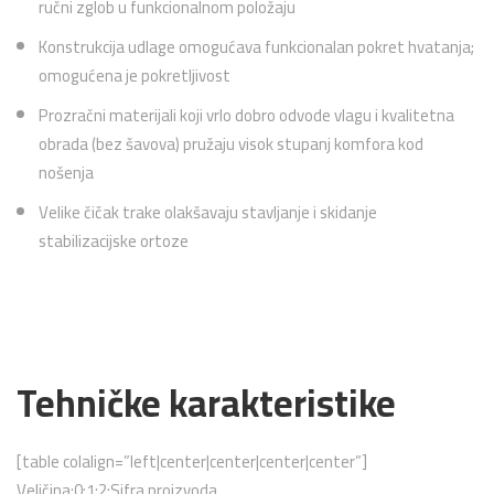
ručni zglob u funkcionalnom položaju
Konstrukcija udlage omogućava funkcionalan pokret hvatanja;
omogućena je pokretljivost
Prozračni materijali koji vrlo dobro odvode vlagu i kvalitetna
obrada (bez šavova) pružaju visok stupanj komfora kod
nošenja
Velike čičak trake olakšavaju stavljanje i skidanje
stabilizacijske ortoze
Tehničke karakteristike
[table colalign=”left|center|center|center|center”]
Veličina;0;1;2;Sifra proizvoda