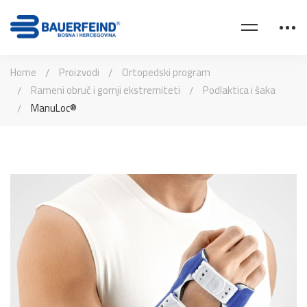
Home
Proizvodi
Ortopedski program
Rameni obruč i gornji ekstremiteti
Podlaktica i šaka
ManuLoc®