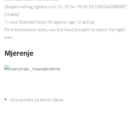
Obujam ručnog zgloba u cm;12-15;14-19;18-23;1205340208000°
[/table]
°= size Standard sizes fit approx. age 12 and up
For intermediate sizes, use the hand breadth to select the right
size.
Mjerenje
Ista izvedba za desno i lijevo