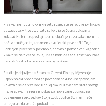
Prva vam je noć u novom krevetu i osjećate se iscrpljeno? Nikako
da zaspete, vrtite se, pitate se koja je to čudna buka, ima li
kukaca? Ne brinite, postoji naučno objašnjenje za takve nemirne
noći, a stručnjaci taj fenomen zovu “efekt prve noći ”. To je
uobičajeni privremeni poremećaj spavanja poznat već 50 godina.
A kako se tako često javlja, vrlo se malo do sada istraživao, kaže
naučnik Masko Tamaki sa sveučilišta Brown.
Studija je objavljena u časopisu Current Biology. Mjerena je
usporena aktivnost mozga povezana sa dubokim spavanjem.
Pokazalo se da prve noći u novoj okolini, lijeva hemisfera mozga
manje spava. Ta regija je pokazala i povećanu budnost na
povremene zvukove, kao što je zvuk budilice što nam inače
omogućuje da se brže probudimo.