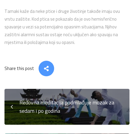
Tamaki kaže da neke ptice i druge životinje takođe imaju ovu
vrstu zaštite. Kod ptica se pokazalo da je ovo hemisferično
spavanje u vezi sa potencijalno opasnim situacijama. Njihov
zaštitni alarmni sustav ostaje noću uključen ako spavaju na
mjestima ili položajima koji su opasni.
Share this post
Redovna meditacija podmlađuje mozak za
sedam i po godina