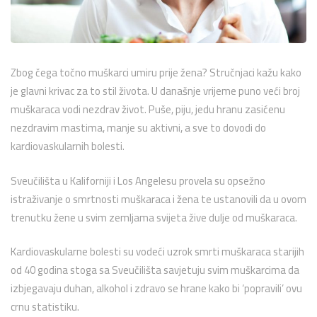
Zbog čega točno muškarci umiru prije žena? Stručnjaci kažu kako
je glavni krivac za to stil života. U današnje vrijeme puno veći broj
muškaraca vodi nezdrav život. Puše, piju, jedu hranu zasićenu
nezdravim mastima, manje su aktivni, a sve to dovodi do
kardiovaskularnih bolesti.
Sveučilišta u Kaliforniji i Los Angelesu provela su opsežno
istraživanje o smrtnosti muškaraca i žena te ustanovili da u ovom
trenutku žene u svim zemljama svijeta žive dulje od muškaraca.
Kardiovaskularne bolesti su vodeći uzrok smrti muškaraca starijih
od 40 godina stoga sa Sveučilišta savjetuju svim muškarcima da
izbjegavaju duhan, alkohol i zdravo se hrane kako bi ‘popravili’ ovu
crnu statistiku.