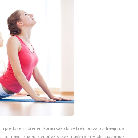
u preduzeti određeni koraci kako bi se tijelo održalo zdravijim, a
mišićnu masu i snagu, a gubitak snage muskulature lokomotornog