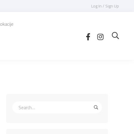
Log In / Sign Up
okacije