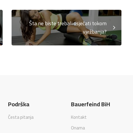
Šta ne biste trebali osjećati tokom
vježbanja?
Podrška
Bauerfeind BiH
Česta pitanja
Kontakt
Onama