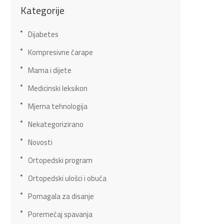
Kategorije
Dijabetes
Kompresivne čarape
Mama i dijete
Medicinski leksikon
Mjerna tehnologija
Nekategorizirano
Novosti
Ortopedski program
Ortopedski ulošci i obuća
Pomagala za disanje
Poremećaj spavanja