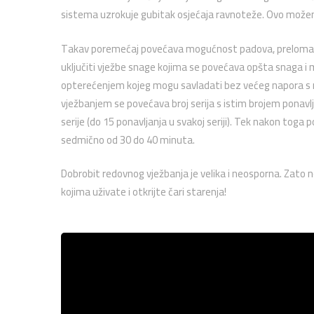
sistema uzrokuje gubitak osjećaja ravnoteže. Ovo može
Takav poremećaj povećava mogućnost padova, preloma i d
uključiti vježbe snage kojima se povećava opšta snaga i 
opterećenjem kojeg mogu savladati bez većeg napora s ma
vježbanjem se povećava broj serija s istim brojem ponavlj
serije (do 15 ponavljanja u svakoj seriji). Tek nakon toga
sedmično od 30 do 40 minuta.
Dobrobit redovnog vježbanja je velika i neosporna. Zato n
kojima uživate i otkrijte čari starenja!