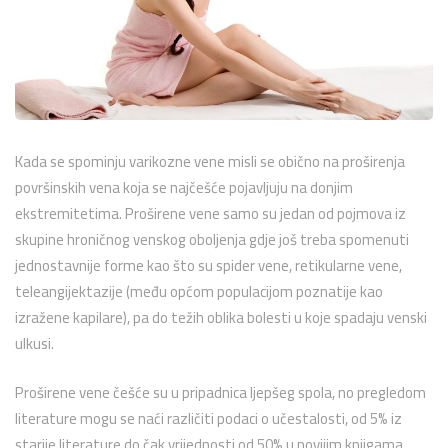
Kada se spominju varikozne vene misli se obično na proširenja
površinskih vena koja se najčešće pojavljuju na donjim
ekstremitetima. Proširene vene samo su jedan od pojmova iz
skupine hroničnog venskog oboljenja gdje još treba spomenuti
jednostavnije forme kao što su spider vene, retikularne vene,
teleangijektazije (među općom populacijom poznatije kao
izražene kapilare), pa do težih oblika bolesti u koje spadaju venski
ulkusi.
Proširene vene češće su u pripadnica ljepšeg spola, no pregledom
literature mogu se naći različiti podaci o učestalosti, od 5% iz
starije literature do čak vrijednosti od 50% u novijim knjigama.