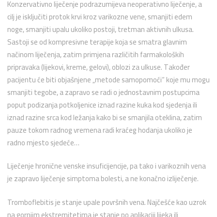
Konzervativno liječenje podrazumijeva neoperativno liječenje, a
cilj je isključiti protok krvi kroz varikozne vene, smanjiti edem
noge, smanjiti upalu ukoliko postoji, tretman aktivnih ulkusa.
Sastoji se od kompresivne terapije koja se smatra glavnim
načinom liječenja, zatim primjena različitih farmakoloških
pripravaka (lijekovi, kreme, gelovi), oblozi za ulkuse. Također
pacijentu će biti objašnjene „metode samopomoći“ koje mu mogu
smanjiti tegobe, a zapravo se radi o jednostavnim postupcima
poput podizanja potkoljenice iznad razine kuka kod sjedenja ili
iznad razine srca kod ležanja kako bi se smanjila oteklina, zatim
pauze tokom radnog vremena radi kraćeg hodanja ukoliko je
radno mjesto sjedeće…
Liječenje hronične venske insuficijencije, pa tako i varikoznih vena
je zapravo liječenje simptoma bolesti, a ne konačno izliječenje.
Tromboflebitis je stanje upale površnih vena. Najčešće kao uzrok
na gornjim ekstremitetima je stanje po aplikaciji lijeka ili