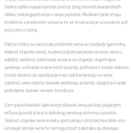
Velika razlika najvjerojatnije postoji zbog neuvrštavanja blažih
oblika, teleangijektazija u ranije podatke. Muškarci rjeđe imaju
problema s proširenim venama te se smatra da je učestalost pet
puta veća u žena.
Faktori rizika za nastanak proširenih vena su naslijeđe (genetika,
slabost stijenke vene), trudnoća (pritisak ploda na veće vene u
zdjelici), debljina, zanimanja vezana uz stajanje, dugotrajno
sjedenje, uzimanje oralne kontracepcije, prehrana s manje vlakana
(može dovesti do opstipacije koja radi kompresiju na vene
zdjelice), uska odjeća, manjak vježbanja, pušenje, dijagnoza ranije
preboljene duboke venske tromboze.
Sam patofiziološki tijek kod proširenih vena počinje javljanjem
refluxa (povrata) krvi iz dubokog venskog sistema u površni.
Slabost stijenke vene ili neka opstrukcija u protoku krvi bliže srcu
uzrokuje širenje vene te nemogućnost zalistaka da obavljaju