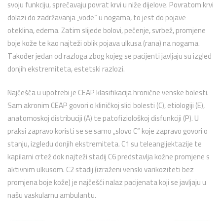
svoju funkciju, sprečavaju povrat krvi u niže dijelove. Povratom krvi
dolazi do zadržavanja „vode“ u nogama, to jest do pojave
oteklina, edema. Zatim slijede bolovi, pečenje, svrbež, promjene
boje kože te kao najteži oblik pojava ulkusa (rana) na nogama.
Također jedan od razloga zbog kojeg se pacijenti javljaju su izgled
donjih ekstremiteta, estetski razlozi.
Najčešća u upotrebi je CEAP klasifikacija hronične venske bolesti.
Sam akronim CEAP govori o kliničkoj slici bolesti (C), etiologiji (E),
anatomoskoj distribuciji (A) te patofiziološkoj disfunkciji (P). U
praksi zapravo koristi se se samo „slovo C“ koje zapravo govori o
stanju, izgledu donjih ekstremiteta. C1 su teleangijektazije te
kapilarni crtež dok najteži stadij C6 predstavlja kožne promjene s
aktivnim ulkusom. C2 stadij (izraženi venski varikoziteti bez
promjena boje kože) je najčešći nalaz pacijenata koji se javljaju u
našu vaskularnu ambulantu.