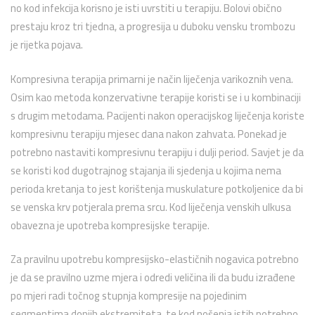
no kod infekcija korisno je isti uvrstiti u terapiju. Bolovi obično
prestaju kroz tri tjedna, a progresija u duboku vensku trombozu
je rijetka pojava.
Kompresivna terapija primarni je način liječenja varikoznih vena.
Osim kao metoda konzervativne terapije koristi se i u kombinaciji
s drugim metodama. Pacijenti nakon operacijskog liječenja koriste
kompresivnu terapiju mjesec dana nakon zahvata. Ponekad je
potrebno nastaviti kompresivnu terapiju i dulji period. Savjet je da
se koristi kod dugotrajnog stajanja ili sjedenja u kojima nema
perioda kretanja to jest korištenja muskulature potkoljenice da bi
se venska krv potjerala prema srcu. Kod liječenja venskih ulkusa
obavezna je upotreba kompresijske terapije.
Za pravilnu upotrebu kompresijsko-elastičnih nogavica potrebno
je da se pravilno uzme mjera i odredi veličina ili da budu izrađene
po mjeri radi točnog stupnja kompresije na pojedinim
segmentima donjih ekstremiteta, te kod nošenja istih potrebno