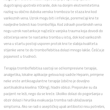
dugotrajnoj upotrebi intranile, dok na donjim ekstremitetima
razlog su obično duboka venska tromboza te staza krvi kod
varikoznih vena. Uzrok mogu biti i infekcije, poremećaji krvi te
nasljedne bolesti kao trombofilija. Kod zdravih površinskih vena
nogu uzrok nastanka je najčešće vanjska trauma koja dovodi do
oštećenja vene te nastanka tromba u istoj, dok kod varikoznih
vena u startu postoji usporen protok krvi te slabija kvaliteta
stijenke vene te do tromboflebitisa dolazi mnogo lakše. Češća je
pojavnost u trudnoći.
Terapija tromboflebitisa sastoji se od kompresivne terapije,
analgetika, lokalne aplikacije gelova koji sadrže Heparin, primjene
neke vrste antikoagulantne terapije (obično je dovoljno
acetilsalicilna kiselina 100mg), hladni oblozi. Preporuke su da
pacijent ne leži, nego da se kreće. Ukoliko dolazi do pogoršanja u
obzir dolazi i hirurška evakuacija tromba radi ublažavanja
simptoma. Ako se radi o aseptičkoj upali antibiotici nisu potrebni,