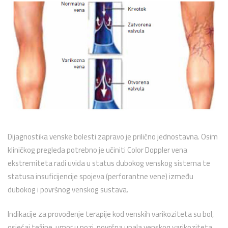
Dijagnostika venske bolesti zapravo je prilično jednostavna. Osim
kliničkog pregleda potrebno je učiniti Color Doppler vena
ekstremiteta radi uvida u status dubokog venskog sistema te
statusa insuficijencije spojeva (perforantne vene) između
dubokog i površnog venskog sustava.
Indikacije za provođenje terapije kod venskih varikoziteta su bol,
osjećaj težine, umor u nozi, površna upala venskog varikoziteta