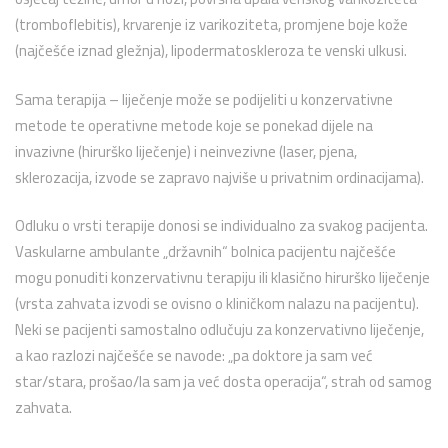
(tromboflebitis), krvarenje iz varikoziteta, promjene boje kože
(najčešće iznad gležnja), lipodermatoskleroza te venski ulkusi.
Sama terapija – liječenje može se podijeliti u konzervativne
metode te operativne metode koje se ponekad dijele na
invazivne (hirurško liječenje) i neinvezivne (laser, pjena,
sklerozacija, izvode se zapravo najviše u privatnim ordinacijama).
Odluku o vrsti terapije donosi se individualno za svakog pacijenta.
Vaskularne ambulante „državnih“ bolnica pacijentu najčešće
mogu ponuditi konzervativnu terapiju ili klasično hirurško liječenje
(vrsta zahvata izvodi se ovisno o kliničkom nalazu na pacijentu).
Neki se pacijenti samostalno odlučuju za konzervativno liječenje,
a kao razlozi najčešće se navode: „pa doktore ja sam već
star/stara, prošao/la sam ja već dosta operacija“, strah od samog
zahvata.