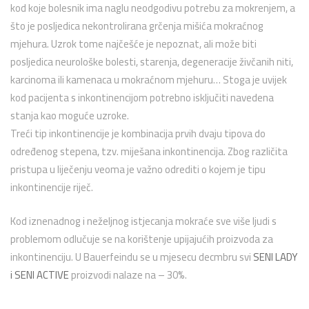
kod koje bolesnik ima naglu neodgodivu potrebu za mokrenjem, a
što je posljedica nekontrolirana grčenja mišića mokraćnog
mjehura. Uzrok tome najčešće je nepoznat, ali može biti
posljedica neurološke bolesti, starenja, degeneracije živčanih niti,
karcinoma ili kamenaca u mokraćnom mjehuru… Stoga je uvijek
kod pacijenta s inkontinencijom potrebno isključiti navedena
stanja kao moguće uzroke.
Treći tip inkontinencije je kombinacija prvih dvaju tipova do
određenog stepena, tzv. miješana inkontinencija. Zbog različita
pristupa u liječenju veoma je važno odrediti o kojem je tipu
inkontinencije riječ.
Kod iznenadnog i neželjnog istjecanja mokraće sve više ljudi s
problemom odlučuje se na korištenje upijajućih proizvoda za
inkontinenciju. U Bauerfeindu se u mjesecu decmbru svi
SENI LADY
i SENI ACTIVE
proizvodi nalaze na – 30%.