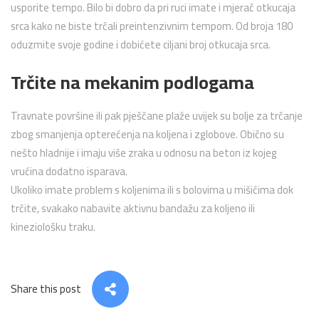
usporite tempo. Bilo bi dobro da pri ruci imate i mjerač otkucaja
srca kako ne biste trčali preintenzivnim tempom. Od broja 180
oduzmite svoje godine i dobićete ciljani broj otkucaja srca.
Trčite na mekanim podlogama
Travnate površine ili pak pješčane plaže uvijek su bolje za trčanje
zbog smanjenja opterećenja na koljena i zglobove. Obično su
nešto hladnije i imaju više zraka u odnosu na beton iz kojeg
vrućina dodatno isparava.
Ukoliko imate problem s koljenima ili s bolovima u mišićima dok
trčite, svakako nabavite aktivnu bandažu za koljeno ili
kineziološku traku.
Share this post