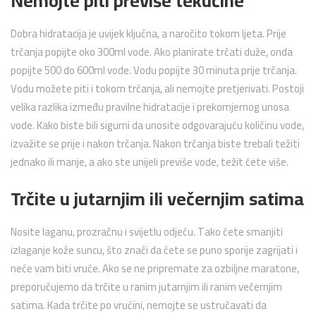
Nemojte piti previše tekućine
Dobra hidratacija je uvijek ključna, a naročito tokom ljeta. Prije
trčanja popijte oko 300ml vode. Ako planirate trčati duže, onda
popijte 500 do 600ml vode. Vodu popijte 30 minuta prije trčanja.
Vodu možete piti i tokom trčanja, ali nemojte pretjerivati. Postoji
velika razlika između pravilne hidratacije i prekomjernog unosa
vode. Kako biste bili sigurni da unosite odgovarajuću količinu vode,
izvažite se prije i nakon trčanja. Nakon trčanja biste trebali težiti
jednako ili manje, a ako ste unijeli previše vode, težit ćete više.
Trčite u jutarnjim ili večernjim satima
Nosite laganu, prozračnu i svijetlu odjeću. Tako ćete smanjiti
izlaganje kože suncu, što znači da ćete se puno sporije zagrijati i
neće vam biti vruće. Ako se ne pripremate za ozbiljne maratone,
preporučujemo da trčite u ranim jutarnjim ili ranim večernjim
satima. Kada trčite po vrućini, nemojte se ustručavati da