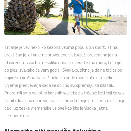
Trčanje je već nekoliko sezona veoma popularan sport. Istina,
praktičan je, a i vrijeme provedeno vježbajući provedeno je na
otvorenom. Ako bar nekoliko dana provedete i na moru, trčanje
po plaži svakako će vam goditi. Svakako, bitno je da ne trčite po
najvećim vrućinama, već neka to bude rano ujutro ili u neko
vrijeme predvečerja kada se obično svi spremaju za izlazak.
Pripremili smo nekoliko korisnih savjeta za trčanje ljeti koji će vas
učiniti dovoljno naprednima, te samo trčanje pretvoriti u uživanje
čak i uz teške vremenske uslove kao što je visoka ljetna
temperatura.