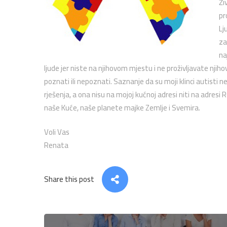
Ži
pr
Lj
za
na
ljude jer niste na njihovom mjestu i ne proživljavate njiho
poznati ili nepoznati. Saznanje da su moji klinci autisti n
rješenja, a ona nisu na mojoj kućnoj adresi niti na adres
naše Kuće, naše planete majke Zemlje i Svemira.
Voli Vas
Renata
Share this post