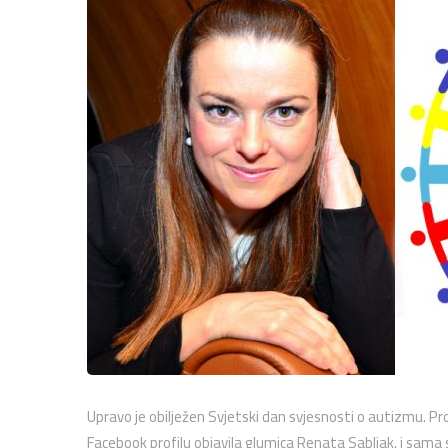
Upravo je obilježen Svjetski dan svjesnosti o autizmu. Pr
Facebook profilu objavila glumica Renata Sabljak, i sama