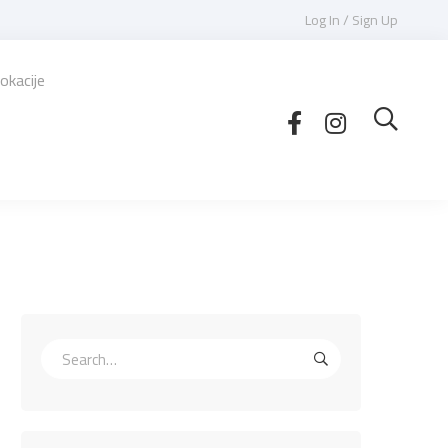
Log In / Sign Up
okacije