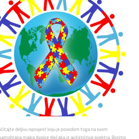
očitajte dirljivu ispovjest koju je povodom toga na svom
 samohrana majka dvojice dječaka iz autističnog spektra. Borimo