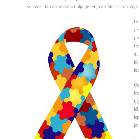
se svaki dan da se nađu bolja rješenja za lakši život ovoj dj
Dra
Ju
pr
Ro
št
la
je
Os
Ma
uv
ić
is
ja