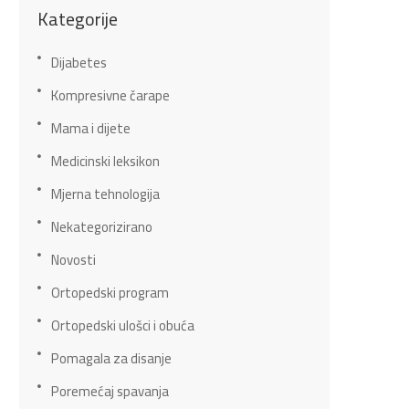
Kategorije
Dijabetes
Kompresivne čarape
Mama i dijete
Medicinski leksikon
Mjerna tehnologija
Nekategorizirano
Novosti
Ortopedski program
Ortopedski ulošci i obuća
Pomagala za disanje
Poremećaj spavanja