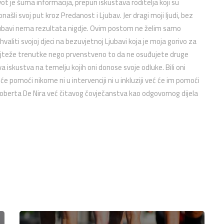
vot je šuma informacija, prepun iskustava roditelja koji su
onašli svoj put kroz Predanost i Ljubav. Jer dragi moji ljudi, bez
ubavi nema rezultata nigdje. Ovim postom ne želim samo
hvaliti svojoj djeci na bezuvjetnoj Ljubavi koja je moja gorivo za
jteže trenutke nego prvenstveno to da ne osuđujete druge
va iskustva na temelju kojih oni donose svoje odluke. Bili oni
eće pomoći nikome ni u intervenciji ni u inkluziji već će im pomoći
i Roberta De Nira već čitavog čovječanstva kao odgovornog dijela