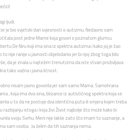
ečici!
gi ljudi.
čer je bio svjetski dan svjesnosti o autizmu. Nedavno sam
očitala post jedne Mame koja govori o poznatom glumcu
bertu De Niru koji ima sina iz spektra autizma i kako joj je žao
o to nije ranije u javnosti objelodanio jer bi njoj zbog toga bilo
kše, da je znala u najtežim trenutcima da iste stvari proživljava
dna tako važna i javna ličnost.
obno nisam javno govorila jer sam samo Mama. Samohrana
ma , koja ima dva sina, blizance iz autističnog spektra koja se
jerila u to da ne postoje dva identična puta ili smjera kojim treba
i u razbijanju istoga i koja živi Život najbolje što može kako bi
punila svoju Svrhu. Meni nije lakše zato što imam to saznanje, a
vna sam osoba. Ja želim da tih saznanja nema.