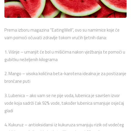
Prema izboru magazina “EatingWell”, ovo su namirnice koje će
vam pomoći očuvati zdravlje tokom vrućih ljetnih dana:
1. Višnje – umanjit će bol u mišićima nakon vježbanja te pomoći u
gubitku neželjenih kilograma
2. Mango – visoka količina beta-karotena idealna je za postizanje
brončane puti
3. Lubenica – ako vam se ne pije voda, lubenica je savršen izvor
vode koja sadrži čak 92% vode, također lubenica smanjuje osjećaj
gladi
4. Kukuruz – antioksidansi iz kukuruza smanjuju rizik od vodećeg