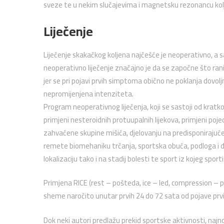
sveze te u nekim slučajevima i magnetsku rezonancu kol
Liječenje
Liječenje skakačkog koljena najčešće je neoperativno, a s
neoperativno liječenje značajno je da se započne što ranije
jer se pri pojavi prvih simptoma obično ne poklanja dovol
nepromijenjena intenziteta.
Program neoperativnog liječenja, koji se sastoji od krat
primjeni nesteroidnih protuupalnih lijekova, primjeni poje
zahvaćene skupine mišića, djelovanju na predisponirajuć
remete biomehaniku trčanja, sportska obuća, podloga i dr.)
lokalizaciju tako i na stadij bolesti te sport iz kojeg sporti
Primjena RICE (rest – pošteda, ice – led, compression – pr
sheme naročito unutar prvih 24 do 72 sata od pojave prv
Dok neki autori predlažu prekid sportske aktivnosti, najn