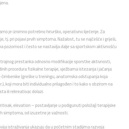
jena.
amo je iznimno potrebno hirurško, operativno liječenje. Za
, tj. pri pojavi prvih simptoma. Nažalost, tu se najčešće i griješi,
jna pozornost i često se nastavlja dalje sa sportskom aktivnošću
kotrajnog prestanka odnosno modifikacije sporstke aktivnosti,
dinih procedura fizikalne terapije, vježbama istezanja i jačanja
e čimbenike (greške u treningu, anatomska odstupanja koja
, koji mora biti individualno prilagođen i to kako s obzirom na
sta ili rekreativac dolazi.
itisak, elevation – postavljanje u podigunuti položaj) terapijske
ih simptoma, od izuzetne je važnosti.
ovija istraživanja ukazuju da u početnim stadijima razvoja