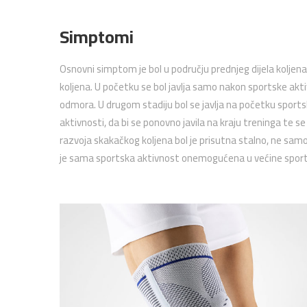
Simptomi
Osnovni simptom je bol u području prednjeg dijela koljen
koljena. U početku se bol javlja samo nakon sportske ak
odmora. U drugom stadiju bol se javlja na početku sports
aktivnosti, da bi se ponovno javila na kraju treninga te s
razvoja skakačkog koljena bol je prisutna stalno, ne sa
je sama sportska aktivnost onemogućena u većine sport