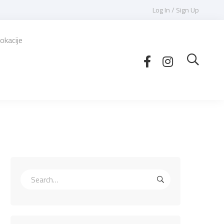
Log In / Sign Up
okacije