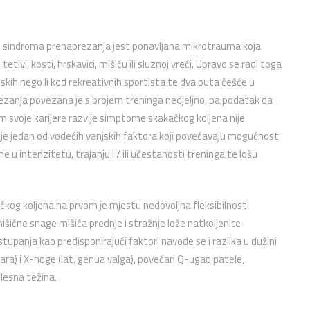
ih sindroma prenaprezanja jest ponavljana mikrotrauma koja
tetivi, kosti, hrskavici, mišiću ili sluznoj vreći. Upravo se radi toga
skih nego li kod rekreativnih sportista te dva puta češće u
ezanja povezana je s brojem treninga nedjeljno, pa podatak da
 svoje karijere razvije simptome skakačkog koljena nije
 je jedan od vodećih vanjskih faktora koji povećavaju mogućnost
u intenzitetu, trajanju i / ili učestanosti treninga te lošu
čkog koljena na prvom je mjestu nedovoljna fleksibilnost
ićne snage mišića prednje i stražnje lože natkoljenice
upanja kao predisponirajući faktori navode se i razlika u dužini
ara) i X-noge (lat. genua valga), povećan Q-ugao patele,
lesna težina.