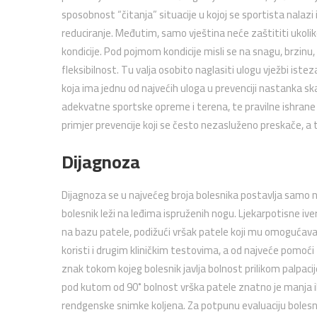
sposobnost “čitanja” situacije u kojoj se sportista nalazi
reduciranje. Međutim, samo vještina neće zaštititi ukolik
kondicije. Pod pojmom kondicije misli se na snagu, brzinu, 
fleksibilnost. Tu valja osobito naglasiti ulogu vježbi iste
koja ima jednu od najvećih uloga u prevenciji nastanka sk
adekvatne sportske opreme i terena, te pravilne ishrane ne
primjer prevencije koji se često nezasluženo preskače, a to
Dijagnoza
Dijagnoza se u najvećeg broja bolesnika postavlja samo n
bolesnik leži na leđima ispruženih nogu. Ljekarpotisne iv
na bazu patele, podižući vršak patele koji mu omogućava n
koristi i drugim kliničkim testovima, a od najveće pomoći
znak tokom kojeg bolesnik javlja bolnost prilikom palpaci
pod kutom od 90˚ bolnost vrška patele znatno je manja il
rendgenske snimke koljena. Za potpunu evaluaciju bolesni