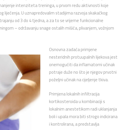
smanjenje intenziteta treninga, u prvom redu aktivnosti koje
og liječenja. U uznapredovalim stadijima razvoja skakačkog
trajanju od 3 do 4 tjedna, a za to se vrijeme funkcionalne
ningom – održavanju snage ostalih mišića, plivanjem, vožnjom
Osnovna zadaća primjene
nesteridnih protuupalnih lijekova jest
onemogućiti da inflamatorni učinak
potraje duže no što je njegov prvotni
poželjni učinak na cijeljenje tkiva.
Primjena lokalnih infiltracija
kortikosteroida u kombinaciji s
lokalnim anestetikom radi uklanjanja
boli i upala mora biti strogo indicirana
i kontrolirana, a predstavlja