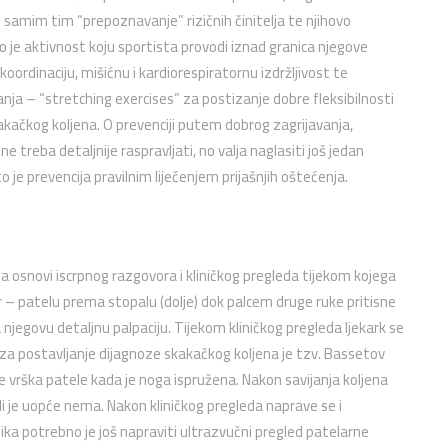
 i samim tim “prepoznavanje” rizičnih činitelja te njihovo
o je aktivnost koju sportista provodi iznad granica njegove
koordinaciju, mišićnu i kardiorespiratornu izdržljivost te
zanja – “stretching exercises” za postizanje dobre fleksibilnosti
akačkog koljena. O prevenciji putem dobrog zagrijavanja,
 treba detaljnije raspravljati, no valja naglasiti još jedan
 je prevencija pravilnim liječenjem prijašnjih oštećenja.
a osnovi iscrpnog razgovora i kliničkog pregleda tijekom kojega
er – patelu prema stopalu (dolje) dok palcem druge ruke pritisne
jegovu detaljnu palpaciju. Tijekom kliničkog pregleda ljekark se
 za postavljanje dijagnoze skakačkog koljena je tzv. Bassetov
je vrška patele kada je noga ispružena. Nakon savijanja koljena
i je uopće nema. Nakon kliničkog pregleda naprave se i
ka potrebno je još napraviti ultrazvučni pregled patelarne