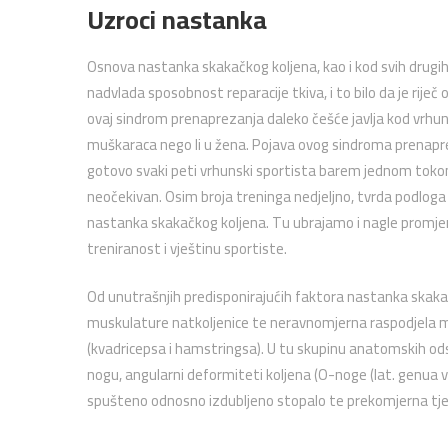
Uzroci nastanka
Osnova nastanka skakačkog koljena, kao i kod svih drug
nadvlada sposobnost reparacije tkiva, i to bilo da je riječ o 
ovaj sindrom prenaprezanja daleko češće javlja kod vrhun
muškaraca nego li u žena. Pojava ovog sindroma prenapr
gotovo svaki peti vrhunski sportista barem jednom tokom
neočekivan. Osim broja treninga nedjeljno, tvrda podloga
nastanka skakačkog koljena. Tu ubrajamo i nagle promjene 
treniranost i vještinu sportiste.
Od unutrašnjih predisponirajućih faktora nastanka skaka
muskulature natkoljenice te neravnomjerna raspodjela miš
(kvadricepsa i hamstringsa). U tu skupinu anatomskih odst
nogu, angularni deformiteti koljena (O-noge (lat. genua v
spušteno odnosno izdubljeno stopalo te prekomjerna tje