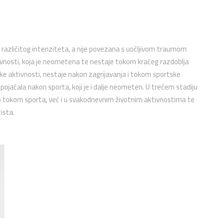
a različitog intenziteta, a nije povezana s uočljivom traumom
tivnosti, koja je neometena te nestaje tokom kraćeg razdoblja
ke aktivnosti, nestaje nakon zagrijavanja i tokom sportske
e pojačala nakon sporta, koji je i dalje neometen. U trećem stadiju
mo tokom sporta, već i u svakodnevnim životnim aktivnostima te
ista.