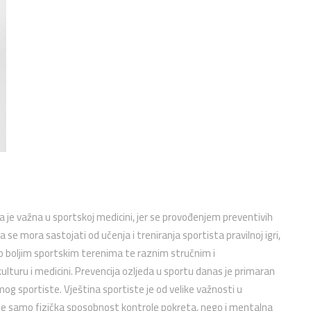
oma je važna u sportskoj medicini, jer se provođenjem preventivih
 se mora sastojati od učenja i treniranja sportista pravilnoj igri,
to boljim sportskim terenima te raznim stručnim i
kulturu i medicini. Prevencija ozljeda u sportu danas je primaran
g sportiste. Vještina sportiste je od velike važnosti u
ije samo fizička sposobnost kontrole pokreta, nego i mentalna