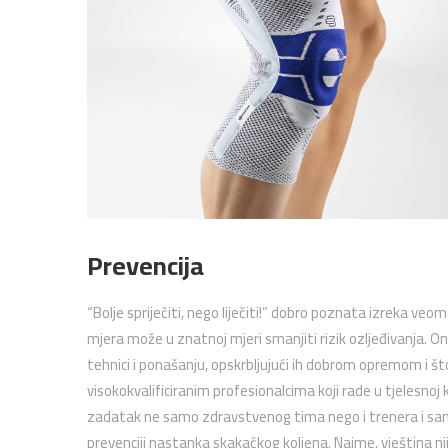
Prevencija
“Bolje spriječiti, nego liječiti!” dobro poznata izreka ve
mjera može u znatnoj mjeri smanjiti rizik ozljeđivanja. Ona
tehnici i ponašanju, opskrbljujući ih dobrom opremom i š
visokokvalificiranim profesionalcima koji rade u tjelesnoj 
zadatak ne samo zdravstvenog tima nego i trenera i samo
prevenciji nastanka skakačkog koljena. Naime, vještina n