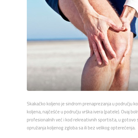
Skakačko koljeno je sindrom prenaprezanja u području kol
koljena, najčešće u području vrška ivera (patele). Ovaj 
profesionalnih već i kod rekreativnih sportista, u gotovo s
opružanja koljenog zgloba sa ili bez velikog opterećenja.