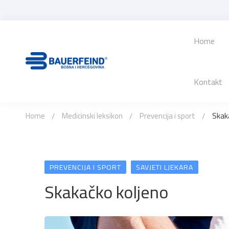
Home
Kontakt
Home
Medicinski leksikon
Prevencija i sport
Skak
PREVENCIJA I SPORT
SAVJETI LJEKARA
Skakačko koljeno