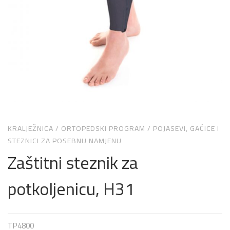
KRALJEŽNICA
/
ORTOPEDSKI PROGRAM
/
POJASEVI, GAĆICE I
STEZNICI ZA POSEBNU NAMJENU
Zaštitni steznik za
potkoljenicu, H31
TP4800