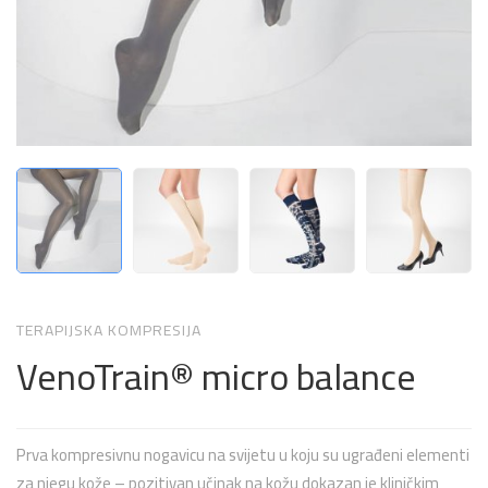
TERAPIJSKA KOMPRESIJA
VenoTrain® micro balance
Prva kompresivnu nogavicu na svijetu u koju su ugrađeni elementi
za njegu kože – pozitivan učinak na kožu dokazan je kliničkim