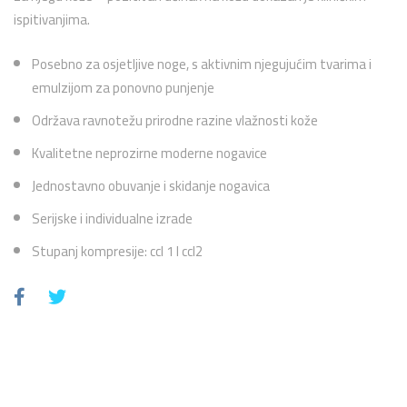
ispitivanjima.
Posebno za osjetljive noge, s aktivnim njegujućim tvarima i
emulzijom za ponovno punjenje
Održava ravnotežu prirodne razine vlažnosti kože
Kvalitetne neprozirne moderne nogavice
Jednostavno obuvanje i skidanje nogavica
Serijske i individualne izrade
Stupanj kompresije: ccl 1 I ccl2