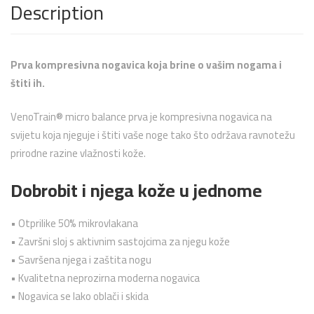
Description
Prva kompresivna nogavica koja brine o vašim nogama i
štiti ih.
VenoTrain® micro balance prva je kompresivna nogavica na
svijetu koja njeguje i štiti vaše noge tako što održava ravnotežu
prirodne razine vlažnosti kože.
Dobrobit i njega kože u jednome
• Otprilike 50% mikrovlakana
• Završni sloj s aktivnim sastojcima za njegu kože
• Savršena njega i zaštita nogu
• Kvalitetna neprozirna moderna nogavica
• Nogavica se lako oblači i skida