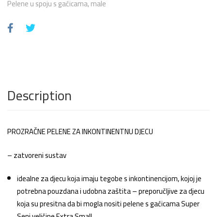
Pelene u spoju s gaćicama, male
Description
PROZRAČNE PELENE ZA INKONTINENTNU DJECU
– zatvoreni sustav
idealne za djecu koja imaju tegobe s inkontinencijom, kojoj je
potrebna pouzdana i udobna zaštita – preporučljive za djecu
koja su presitna da bi mogla nositi pelene s gaćicama Super
Seni veličine Extra Small.