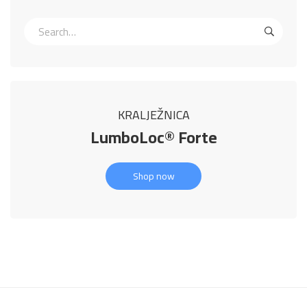
KRALJEŽNICA
LumboLoc® Forte
Shop now