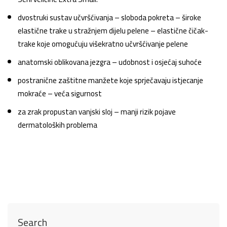
dvostruki sustav učvršćivanja – sloboda pokreta – široke
elastične trake u stražnjem dijelu pelene – elastične čičak-
trake koje omogućuju višekratno učvršćivanje pelene
anatomski oblikovana jezgra – udobnost i osjećaj suhoće
postranične zaštitne manžete koje sprječavaju istjecanje
mokraće – veća sigurnost
za zrak propustan vanjski sloj – manji rizik pojave
dermatoloških problema
Search