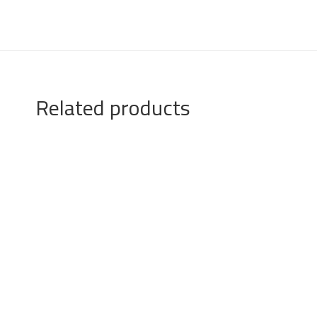
Related products