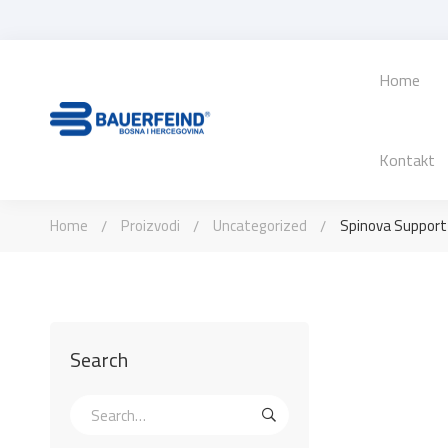
Home
Kontakt
Home
Proizvodi
Uncategorized
Spinova Support 
Search