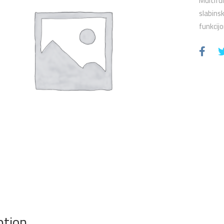
Multifu
slabinsk
funkcij
ption