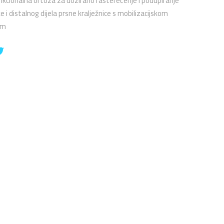
nkcionalna ortoza za dozirano rasterećenje i podupiranje
e i distalnog dijela prsne kralježnice s mobilizacijskom
om