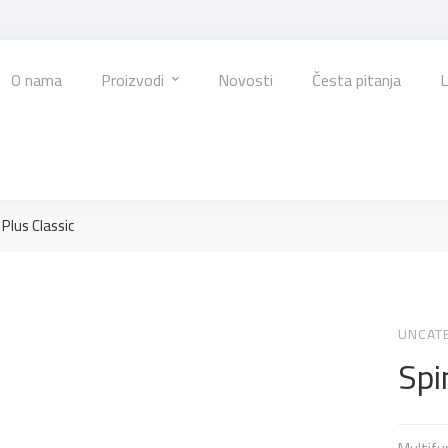
O nama
Proizvodi
Novosti
Česta pitanja
L
Plus Classic
UNCAT
Spi