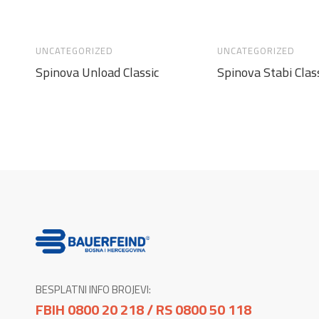
UNCATEGORIZED
UNCATEGORIZED
Spinova Unload Classic
Spinova Stabi Clas
BESPLATNI INFO BROJEVI:
FBIH 0800 20 218 / RS 0800 50 118