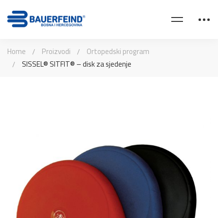
Home
Proizvodi
Ortopedski program
SISSEL® SITFIT® – disk za sjedenje