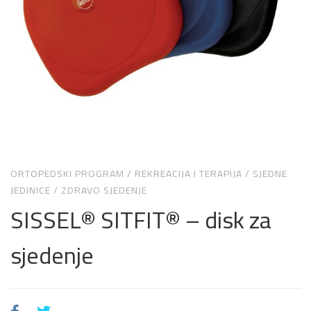
ORTOPEDSKI PROGRAM
/
REKREACIJA I TERAPIJA
/
SJEDNE
JEDINICE
/
ZDRAVO SJEDENJE
SISSEL® SITFIT® – disk za
sjedenje