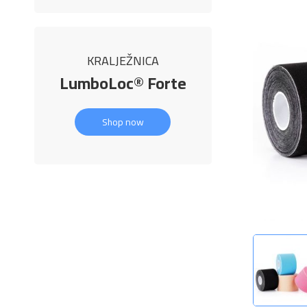
KRALJEŽNICA
LumboLoc® Forte
Shop now