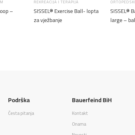
AM
REKREACIJA I TERAPIJA
ORTOPEDSK
Loop –
SISSEL® Exercise Ball- lopta
SISSEL® B
za vježbanje
large – ba
Podrška
Bauerfeind BiH
Česta pitanja
Kontakt
Onama
Novosti