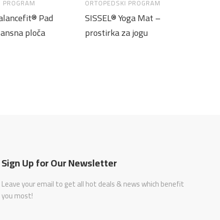
I PROGRAM
ORTOPEDSKI PROGRAM
OR
alancefit® Pad
SISSEL® Yoga Mat –
SI
lansna ploča
prostirka za jogu
ja
Sign Up for Our Newsletter
Leave your email to get all hot deals & news which benefit
you most!