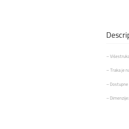
Descri
– Višestruka
– Traka je n
– Dostupne u
– Dimenzije