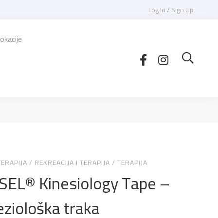
Log In / Sign Up
okacije
TERAPIJA
/
REKREACIJA I TERAPIJA
/
TERAPIJA
SEL® Kinesiology Tape –
eziološka traka