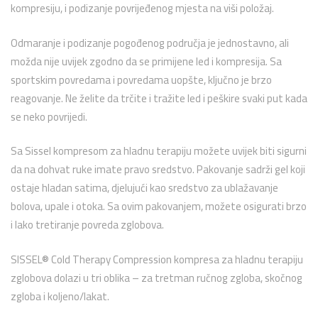
kompresiju, i podizanje povrijeđenog mjesta na viši položaj.
Odmaranje i podizanje pogođenog područja je jednostavno, ali
možda nije uvijek zgodno da se primijene led i kompresija. Sa
sportskim povredama i povredama uopšte, ključno je brzo
reagovanje. Ne želite da trčite i tražite led i peškire svaki put kada
se neko povrijedi.
Sa Sissel kompr
esom za hladnu terapiju možete uvijek biti sigurni
da na dohvat ruke imate pravo sredstvo. Pakovanje sadrži gel koji
ostaje hladan satima, djelujući kao sredstvo za ublažavanje
bolova, upale i otoka. Sa ovim pakovanjem, možete osigurati brzo
i lako tretiranje povreda zglobova.
SISSEL® Cold Therapy Compression kompresa za hladnu terapiju
zglobova dolazi u tri oblika – za tretman ručnog zgloba, skočnog
zgloba i koljeno/lakat.