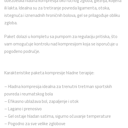
obezbedila hladna kompresija oko ručnog zgloba, gležnja, koljena
ili lakta.
Idealna su za tretiranje povreda ligamenta, otoka,
istegnuća i iznenadnih hroničnih bolova, gel se prilagođuje obliku
zgloba.
Paket dolazi u kompletu sa pumpom za regulaciju pritiska, što
vam omogućuje kontrolu nad kompresijom koja se isporučuje u
pogođeno područje.
Karakteristike paketa kompresije hladne terapije:
–
Hladna kompresija idealna za trenutni tretman sportskih
povreda i reumatskog bola
–
Efikasno ublažava bol, zapaljenje i otok
–
Lagano i prenosivo
–
Gel ostaje hladan satima, sigurno očuvanje temperature
–
Pogodno za sve velike zglobove