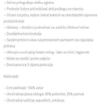
–
Gel se prilagođuje obliku zgloba
–
Podesivi Velcro pričvršćivač drži podlogu na mjestu
– Otvori za p
etu, koljno i lakat kako bi se obezbijedilo ispravno
pozicioniranje
–
Gležanj – dodatni podmetač za zaštitu Ahilove tetive
– Dvodijelna
konstrukcija
–
Spoljni pritisni rukav sa prenosnom pumpom za regulaciju
pritiska
–
Uklonjivi unutrašnji hladni oblog- lako se čisti, higijenski
– Može se nositi i preko odjeće
–
Dostupno za 3 ciljana područja
Materijali:
–
Crni pokrivač: 100% velur
–
Unutrašnja plava obloga: 65% poliester, 35% pamuk
–
Unutrašnji sadržaj: aquadest, celuloza