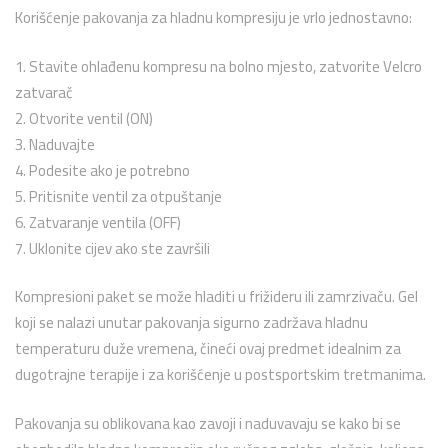
Korišćenje pakovanja za hladnu kompresiju je vrlo jednostavno:
1. Stavite ohlađenu kompresu na bolno mjesto, zatvorite Velcro
zatvarač
2. Otvorite ventil (ON)
3. Naduvajte
4. Podesite ako je potrebno
5. Pritisnite ventil za otpuštanje
6. Zatvaranje ventila (OFF)
7. Uklonite cijev ako ste završili
Kompresioni paket se može hladiti u frižideru ili zamrzivaču.
Gel
koji se nalazi unutar pakovanja sigurno zadržava hladnu
temperaturu duže vremena, čineći ovaj predmet idealnim za
dugotrajne terapije i za korišćenje u postsportskim tretmanima.
Pakovanja su oblikovana kao zavoji i naduvavaju se kako bi se