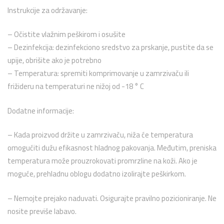
Instrukcije za održavanje:
–
Očistite vlažnim peškirom i osušite
–
Dezinfekcija: dezinfekciono sredstvo za prskanje, pustite da se
upije, obrišite ako je potrebno
–
Temperatura: spremiti komprimovanje u zamrzivaču ili
frižideru na temperaturi ne nižoj od -18 ° C
Dodatne informacije:
– Kada proizvod držite u zamrzivaču, niža će temperatura
omogućiti dužu efikasnost hladnog pakovanja.
Međutim, preniska
temperatura može prouzrokovati promrzline na koži.
Ako je
moguće, prehladnu oblogu dodatno izolirajte peškirkom.
– Nemojte prejako naduvati.
Osigurajte pravilno pozicioniranje. Ne
nosite previše labavo.